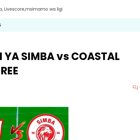
ra, Livescore,msimamo wa ligi
S
I YA SIMBA vs COASTAL
UREE