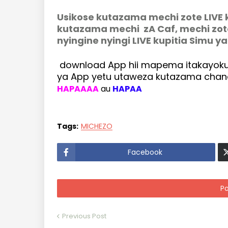
Usikose kutazama mechi zote LIVE k
kutazama mechi zA Caf, mechi zote
nyingine nyingi LIVE kupitia Simu y
download App hii mapema itakayokuwe
ya App yetu utaweza kutazama chane
HAPAAAA
au
HAPAA
Tags:
MICHEZO
Facebook
P
Previous Post