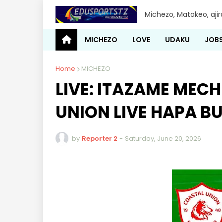
Michezo, Matokeo, aji
MICHEZO
LOVE
UDAKU
JOB
Home
MICHEZO
LIVE: ITAZAME MECH
UNION LIVE HAPA B
by
Reporter 2
-
Saturday, June 20, 2026