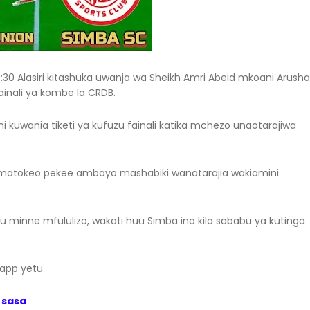
:30 Alasiri kitashuka uwanja wa Sheikh Amri Abeid mkoani Arusha
ainali ya kombe la CRDB.
 kuwania tiketi ya kufuzu fainali katika mchezo unaotarajiwa
matokeo pekee ambayo mashabiki wanatarajia wakiamini
u minne mfululizo, wakati huu Simba ina kila sababu ya kutinga
 app yetu
 sasa