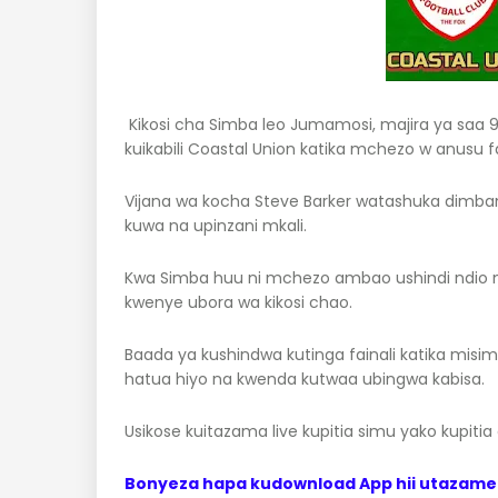
Kikosi cha Simba leo Jumamosi, majira ya saa 9
kuikabili Coastal Union katika mchezo w anusu f
Vijana wa kocha Steve Barker watashuka dimbani
kuwa na upinzani mkali.
Kwa Simba huu ni mchezo ambao ushindi ndio 
kwenye ubora wa kikosi chao.
Baada ya kushindwa kutinga fainali katika misim
hatua hiyo na kwenda kutwaa ubingwa kabisa.
Usikose kuitazama live kupitia simu yako kupitia
Bonyeza hapa kudownload App hii utazame