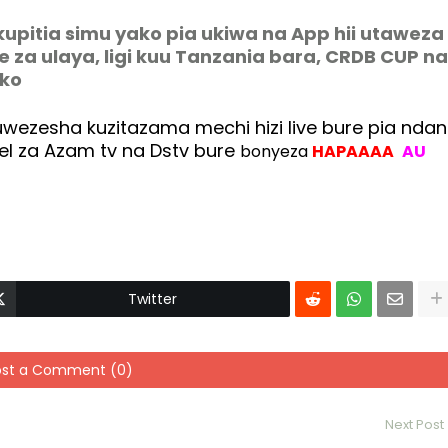
upitia simu yako pia ukiwa na App hii utaweza
 za ulaya, ligi kuu Tanzania bara, CRDB CUP na
ako
zesha kuzitazama mechi hizi live bure pia ndan
l za Azam tv na Dstv bure
bonyeza
HAPAAAA
AU
Twitter
ost a Comment (0)
Next Post