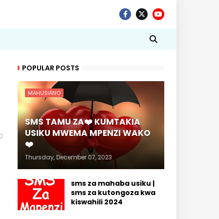
POPULAR POSTS
MAHUSIANO
SMS TAMU ZA❤️ KUMTAKIA
USIKU MWEMA MPENZI WAKO
0
❤️
Thursday, December 07, 2023
sms za mahaba usiku |
sms za kutongoza kwa
kiswahili 2024