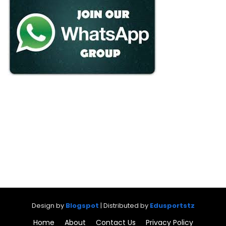
Design by
Blogspot
| Distributed by
Edusportstz
Home
About
Contact Us
Privacy Policy