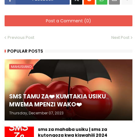
Post a Comment (0)
Previous Post
Next Post
POPULAR POSTS
MAHUSIANO
SMS TAMU ZA❤️ KUMTAKIA USIKU
MWEMA MPENZI WAKO❤️
Thursday, December 07, 2023
sms za mahaba usiku | sms za
kutongoza kwa kiswahili 2024