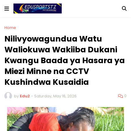
Home
Nilivyowagundua Watu
Waliokuwa Wakiiba Dukani
Kwangu Baada ya Hasara ya
Miezi Minne na CCTV
Kushindwa Kusaidia
0
by
Edu2
-
Saturday, May 16, 2026