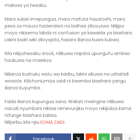
makosa ya hesabu.
Mara sukari imepungua, mara mafuta hayatoshi, mara
pesa za mauzo haziendani na bidhaa zilizouzwa. Nilijipa
moyo nikisema labda ni confusion ya kawaida ya biashara.
Lakini kadri wiki zilivyopita, hasara ilianza kuwa kubwa.
Kila nilipohesabu stock, nilikuwa napata upungufu ambao
haukuwa na maelezo.
Nilianza kushuku watu wa karibu, lakini sikuwa na ushahidi
wowote. Kilichoniumiza zaidi ni kwamba biashara yangu
ilianza kuyumba.
Faida ilianza kupungua sana. Wakati mwingine nilikuwa
narudi nyumbani nikiwa nimevunjika moyo nikijiuliza kama
nifunge biashara kabisa.
Nilijaribu kila njia.
SOMA ZAIDI.
Facebook