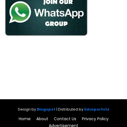
Design by
Blogspot
| Distributed by
Edusportstz
Home
About
Contact Us
Privacy Policy
Advertisement