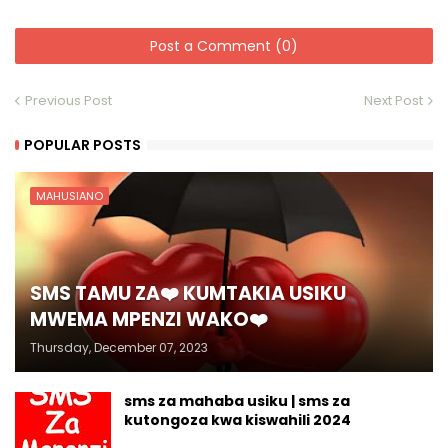
Post a Comment (0)
Previous Post
Next Post
POPULAR POSTS
MAHUSIANO
SMS TAMU ZA❤️ KUMTAKIA USIKU
MWEMA MPENZI WAKO❤️
Thursday, December 07, 2023
sms za mahaba usiku | sms za
kutongoza kwa kiswahili 2024