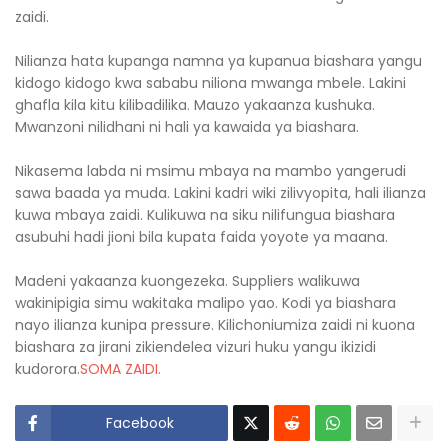
zaidi.
Nilianza hata kupanga namna ya kupanua biashara yangu
kidogo kidogo kwa sababu niliona mwanga mbele. Lakini
ghafla kila kitu kilibadilika. Mauzo yakaanza kushuka.
Mwanzoni nilidhani ni hali ya kawaida ya biashara.
Nikasema labda ni msimu mbaya na mambo yangerudi
sawa baada ya muda. Lakini kadri wiki zilivyopita, hali ilianza
kuwa mbaya zaidi. Kulikuwa na siku nilifungua biashara
asubuhi hadi jioni bila kupata faida yoyote ya maana.
Madeni yakaanza kuongezeka. Suppliers walikuwa
wakinipigia simu wakitaka malipo yao. Kodi ya biashara
nayo ilianza kunipa pressure. Kilichoniumiza zaidi ni kuona
biashara za jirani zikiendelea vizuri huku yangu ikizidi
kudorora.
SOMA ZAIDI.
Facebook