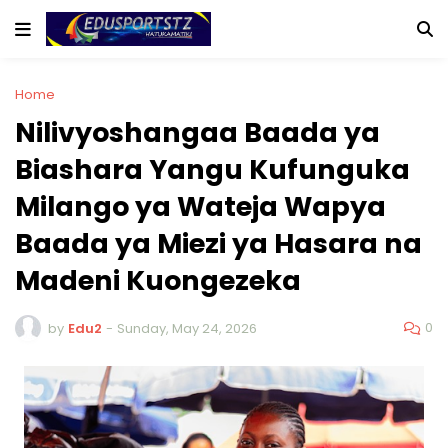
Home
Nilivyoshangaa Baada ya
Biashara Yangu Kufunguka
Milango ya Wateja Wapya
Baada ya Miezi ya Hasara na
Madeni Kuongezeka
0
by
Edu2
-
Sunday, May 24, 2026