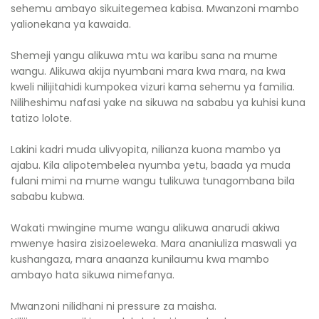
sehemu ambayo sikuitegemea kabisa. Mwanzoni mambo
yalionekana ya kawaida.
Shemeji yangu alikuwa mtu wa karibu sana na mume
wangu. Alikuwa akija nyumbani mara kwa mara, na kwa
kweli nilijitahidi kumpokea vizuri kama sehemu ya familia.
Niliheshimu nafasi yake na sikuwa na sababu ya kuhisi kuna
tatizo lolote.
Lakini kadri muda ulivyopita, nilianza kuona mambo ya
ajabu. Kila alipotembelea nyumba yetu, baada ya muda
fulani mimi na mume wangu tulikuwa tunagombana bila
sababu kubwa.
Wakati mwingine mume wangu alikuwa anarudi akiwa
mwenye hasira zisizoeleweka. Mara ananiuliza maswali ya
kushangaza, mara anaanza kunilaumu kwa mambo
ambayo hata sikuwa nimefanya.
Mwanzoni nilidhani ni pressure za maisha.