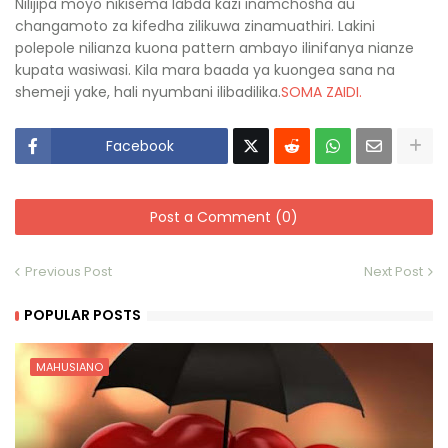
Nilijipa moyo nikisema labda kazi inamchosha au
changamoto za kifedha zilikuwa zinamuathiri. Lakini
polepole nilianza kuona pattern ambayo ilinifanya nianze
kupata wasiwasi. Kila mara baada ya kuongea sana na
shemeji yake, hali nyumbani ilibadilika.
SOMA ZAIDI.
Facebook
Post a Comment (0)
Previous Post
Next Post
POPULAR POSTS
MAHUSIANO