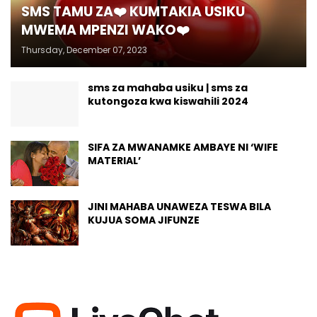
SMS TAMU ZA❤️ KUMTAKIA USIKU
MWEMA MPENZI WAKO❤️
Thursday, December 07, 2023
sms za mahaba usiku | sms za
kutongoza kwa kiswahili 2024
SIFA ZA MWANAMKE AMBAYE NI ‘WIFE
MATERIAL’
JINI MAHABA UNAWEZA TESWA BILA
KUJUA SOMA JIFUNZE