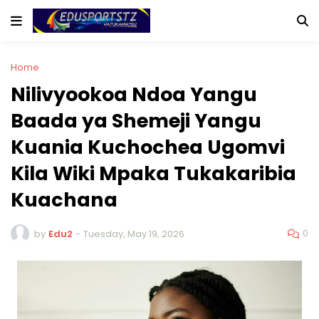
Home
Nilivyookoa Ndoa Yangu
Baada ya Shemeji Yangu
Kuania Kuchochea Ugomvi
Kila Wiki Mpaka Tukakaribia
Kuachana
0
by
Edu2
-
Tuesday, May 19, 2026