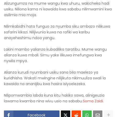
Alizungumza na mume wangu kwa uhuru, wakicheka hadi
usiku. Niliona kama ni kawaida kwa sababu nilimwamini kwa
asilimia mia moja.
Nilimkabidhi hata funguo za nyumba siku ambazo nilikuwa
safarini kikazi. Nilijivunia kuwa na rafiki wa karibu
anayeheshimu ndoa yangu.
Lakini mambo yalianza kubadilika taratibu. Mume wangu
alianza kuwa mbali. Simu yake ilikuwa imefungwa kwa
nywila mpya.
Alianza kurudi nyumbani usiku sana bila maelezo ya
kuridhisha. Wakati mwingine nilijikuta nikimuuliza swali la
kawaida na ananijibu kwa hasira isiyoelezeka.
Nilipomwambia labda kuna kitu hakiko sawa, alinigeuzia
lawama kwamba nina wivu usio na sababu.
Soma Zaidi.
Facebook