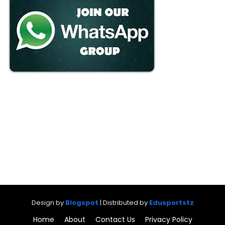
Design by
Blogspot
| Distributed by
Edusportstz
Home
About
Contact Us
Privacy Policy