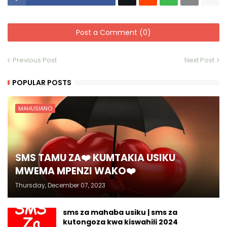
Post a Comment (0)
Previous Post
Next Post
POPULAR POSTS
MAHUSIANO
SMS TAMU ZA❤️ KUMTAKIA USIKU
MWEMA MPENZI WAKO❤️
Thursday, December 07, 2023
sms za mahaba usiku | sms za
kutongoza kwa kiswahili 2024