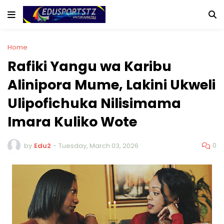
Home
Rafiki Yangu wa Karibu
Alinipora Mume, Lakini Ukweli
Ulipofichuka Nilisimama
Imara Kuliko Wote
0
by
Edu2
-
Tuesday, March 03, 2026