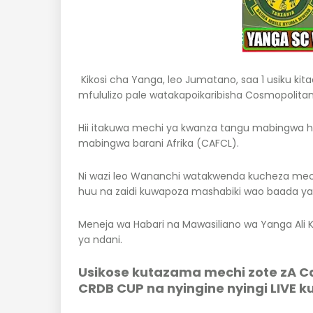
Kikosi cha Yanga, leo Jumatano, saa 1 usiku ki
mfululizo pale watakapoikaribisha Cosmopolit
Hii itakuwa mechi ya kwanza tangu mabingwa h
mabingwa barani Afrika (CAFCL).
Ni wazi leo Wananchi watakwenda kucheza mec
huu na zaidi kuwapoza mashabiki wao baada ya k
Meneja wa Habari na Mawasiliano wa Yanga Ali
ya ndani.
Usikose kutazama mechi zote zA Caf
CRDB CUP na nyingine nyingi LIVE k