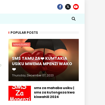
POPULAR POSTS
MAHUSIANO
SMS TAMU ZA❤️ KUMTAKIA
USIKU MWEMA MPENZI WAKO
0
❤️
Thursday, December 07, 2023
sms za mahaba usiku |
sms za kutongoza kwa
kiswahili 2024