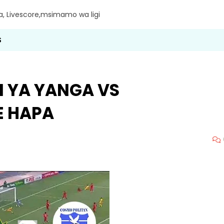
ra, Livescore,msimamo wa ligi
S
I YA YANGA VS
E HAPA
6