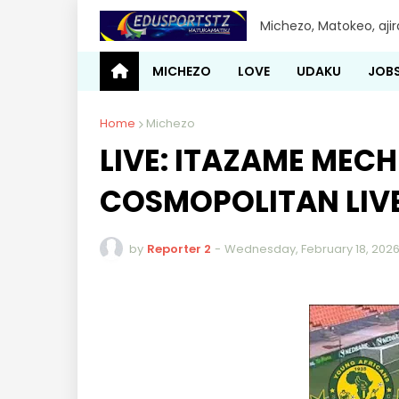
Michezo, Matokeo, aji
MICHEZO
LOVE
UDAKU
JOB
Home
Michezo
LIVE: ITAZAME MECH
COSMOPOLITAN LIV
by
Reporter 2
-
Wednesday, February 18, 202