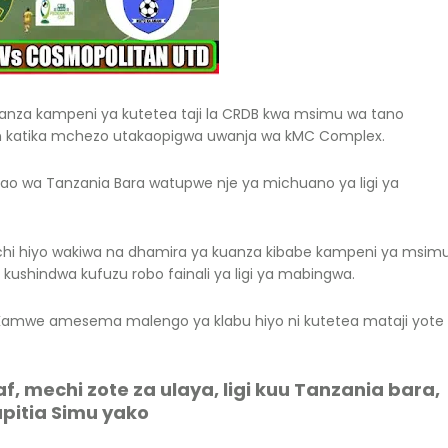
taanza kampeni ya kutetea taji la CRDB kwa msimu wa tano
an katika mchezo utakaopigwa uwanja wa kMC Complex.
ao wa Tanzania Bara watupwe nje ya michuano ya ligi ya
hi hiyo wakiwa na dhamira ya kuanza kibabe kampeni ya msim
ushindwa kufuzu robo fainali ya ligi ya mabingwa.
 Kamwe amesema malengo ya klabu hiyo ni kutetea mataji yote
, mechi zote za ulaya, ligi kuu Tanzania bara,
upitia Simu yako