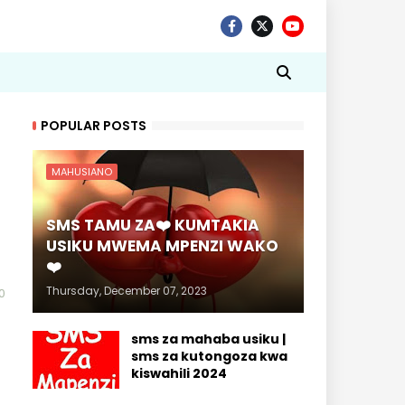
POPULAR POSTS
MAHUSIANO
SMS TAMU ZA❤️ KUMTAKIA
USIKU MWEMA MPENZI WAKO
❤️
Thursday, December 07, 2023
0
sms za mahaba usiku |
sms za kutongoza kwa
kiswahili 2024