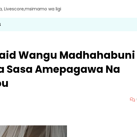
ra, Livescore,msimamo wa ligi
S
 Maid Wangu Madhahabuni
 Ila Sasa Amepagawa Na
bu