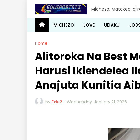
Michezo, Matokeo, aji
MICHEZO
LOVE
UDAKU
JOB
Home
Alitoroka Na Best
Harusi Ikiendelea
Anajuta Kunitia Ai
by
Edu2
-
Wednesday, January 21, 2026