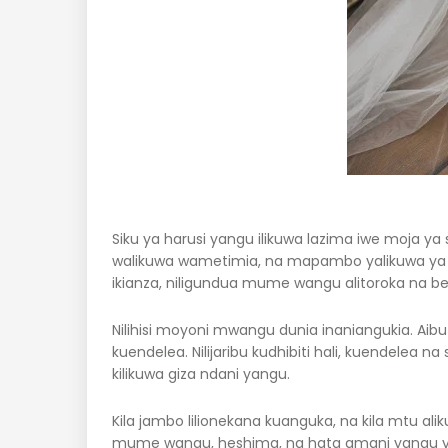
Siku ya harusi yangu ilikuwa lazima iwe moja ya 
walikuwa wametimia, na mapambo yalikuwa ya kuvu
ikianza, niligundua mume wangu alitoroka na b
Nilihisi moyoni mwangu dunia inaniangukia. Aibu
kuendelea. Nilijaribu kudhibiti hali, kuendelea n
kilikuwa giza ndani yangu.
Kila jambo lilionekana kuanguka, na kila mtu ali
mume wangu, heshima, na hata amani yangu ya ndan