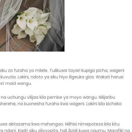
siku za furaha ya milele. Tulikuwa tayari kupiga picha, wageni
tia. Lakini, ndoto ya siku hiyo iligeuka giza. Wakati harusi
est maid wangu.
 na uchungu vilijaa kila pembe ya moyo wangu. Nilijaribu
a sherehe, na kuonesha furaha kwa wageni. Lakini kila kicheko
kuwa akitazama kwa mshangao. Nilihisi nimepoteza kila kitu:
i. Kadri siku zilivyopita, hali ilizidi kuwa ngumu. Marafiki na