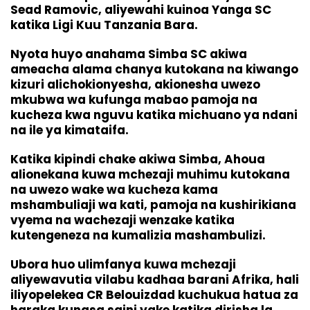
Sead Ramovic, aliyewahi kuinoa Yanga SC
katika Ligi Kuu Tanzania Bara.
Nyota huyo anahama Simba SC akiwa
ameacha alama chanya kutokana na kiwango
kizuri alichokionyesha, akionesha uwezo
mkubwa wa kufunga mabao pamoja na
kucheza kwa nguvu katika michuano ya ndani
na ile ya kimataifa.
Katika kipindi chake akiwa Simba, Ahoua
alionekana kuwa mchezaji muhimu kutokana
na uwezo wake wa kucheza kama
mshambuliaji wa kati, pamoja na kushirikiana
vyema na wachezaji wenzake katika
kutengeneza na kumalizia mashambulizi.
Ubora huo ulimfanya kuwa mchezaji
aliyewavutia vilabu kadhaa barani Afrika, hali
iliyopelekea CR Belouizdad kuchukua hatua za