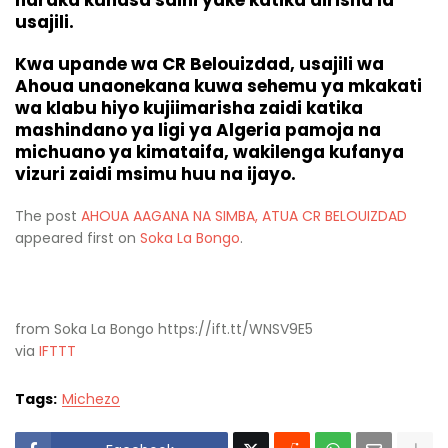
haraka kunasa saini yake katika dirisha la
usajili.
Kwa upande wa CR Belouizdad, usajili wa
Ahoua unaonekana kuwa sehemu ya mkakati
wa klabu hiyo kujiimarisha zaidi katika
mashindano ya ligi ya Algeria pamoja na
michuano ya kimataifa, wakilenga kufanya
vizuri zaidi msimu huu na ijayo.
The post
AHOUA AAGANA NA SIMBA, ATUA CR BELOUIZDAD
appeared first on
Soka La Bongo
.
from Soka La Bongo https://ift.tt/WNSV9E5
via
IFTTT
Tags:
Michezo