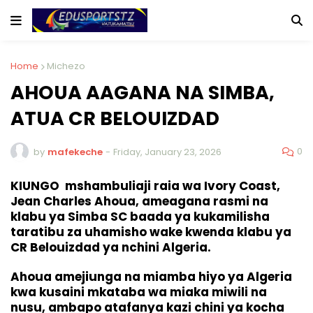
Home
Michezo
AHOUA AAGANA NA SIMBA,
ATUA CR BELOUIZDAD
0
by
mafekeche
-
Friday, January 23, 2026
KIUNGO mshambuliaji raia wa Ivory Coast,
Jean Charles Ahoua, ameagana rasmi na
klabu ya Simba SC baada ya kukamilisha
taratibu za uhamisho wake kwenda klabu ya
CR Belouizdad ya nchini Algeria.
Ahoua amejiunga na miamba hiyo ya Algeria
kwa kusaini mkataba wa miaka miwili na
nusu, ambapo atafanya kazi chini ya kocha