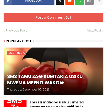
Facebook
Post a Comment (0)
Previous Post
Next Post
POPULAR POSTS
MAHUSIANO
SMS TAMU ZA❤️ KUMTAKIA USIKU
MWEMA MPENZI WAKO❤️
Thursday, December 07, 2023
sms za mahaba usiku | sms za
kutongoza kwa kiswahili 2024