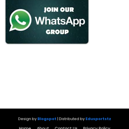
Design by
Blogspot
| Distributed by
Edusportstz
Home
About
Contact Us
Privacy Policy