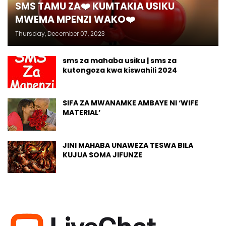
SMS TAMU ZA❤️ KUMTAKIA USIKU
MWEMA MPENZI WAKO❤️
Thursday, December 07, 2023
sms za mahaba usiku | sms za
kutongoza kwa kiswahili 2024
SIFA ZA MWANAMKE AMBAYE NI ‘WIFE
MATERIAL’
JINI MAHABA UNAWEZA TESWA BILA
KUJUA SOMA JIFUNZE