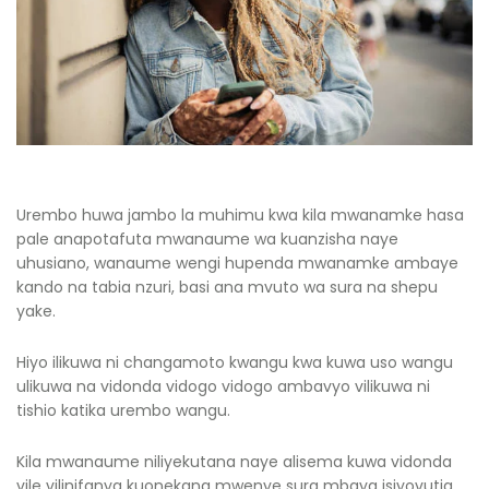
Urembo huwa jambo la muhimu kwa kila mwanamke hasa
pale anapotafuta mwanaume wa kuanzisha naye
uhusiano, wanaume wengi hupenda mwanamke ambaye
kando na tabia nzuri, basi ana mvuto wa sura na shepu
yake.
Hiyo ilikuwa ni changamoto kwangu kwa kuwa uso wangu
ulikuwa na vidonda vidogo vidogo ambavyo vilikuwa ni
tishio katika urembo wangu.
Kila mwanaume niliyekutana naye alisema kuwa vidonda
vile vilinifanya kuonekana mwenye sura mbaya isiyovutia