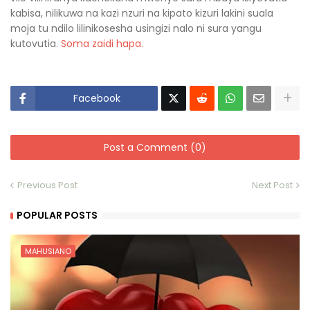
kabisa, nilikuwa na kazi nzuri na kipato kizuri lakini suala
moja tu ndilo lilinikosesha usingizi nalo ni sura yangu
kutovutia.
Soma zaidi hapa.
Facebook
Post a Comment (0)
Previous Post
Next Post
POPULAR POSTS
MAHUSIANO