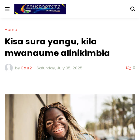
Home
Kisa sura yangu, kila
mwanaume alinikimbia
0
by
Edu2
-
Saturday, July 05, 2025