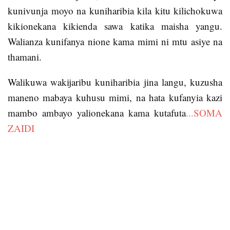
walikubali kuona wengine wakifa kwa hasira zao na
kunivunja moyo na kuniharibia kila kitu kilichokuwa
chuki. Nilijua kuwa nilikuwa na maadui ambao
kikionekana kikienda sawa katika maisha yangu.
hawakupenda kuona ninavyofanikiwa.
Walianza kunifanya nione kama mimi ni mtu asiye na
thamani.
Walikuwa wakijaribu kuniharibia jina langu, kuzusha
maneno mabaya kuhusu mimi, na hata kufanyia kazi
mambo ambayo yalionekana kama kutafuta
...SOMA
ZAIDI