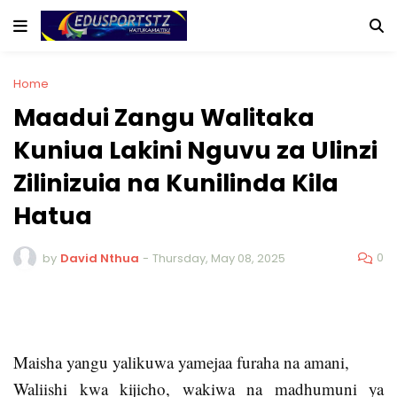
Home
Maadui Zangu Walitaka
Kuniua Lakini Nguvu za Ulinzi
Zilinizuia na Kunilinda Kila
Hatua
0
by
David Nthua
-
Thursday, May 08, 2025
Maisha yangu yalikuwa yamejaa furaha na amani,
lakini kama ilivyo kwa watu wengi, wapo ambao
Waliishi kwa kijicho, wakiwa na madhumuni ya