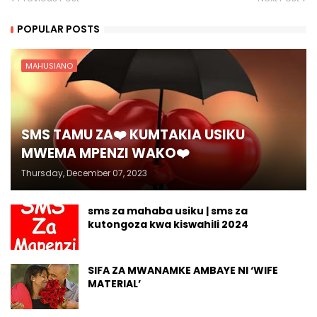
POPULAR POSTS
MAHUSIANO
SMS TAMU ZA❤️ KUMTAKIA USIKU
MWEMA MPENZI WAKO❤️
Thursday, December 07, 2023
sms za mahaba usiku | sms za
kutongoza kwa kiswahili 2024
SIFA ZA MWANAMKE AMBAYE NI ‘WIFE
MATERIAL’