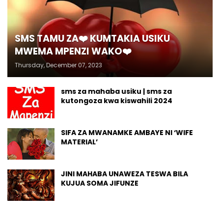
SMS TAMU ZA❤️ KUMTAKIA USIKU
MWEMA MPENZI WAKO❤️
Thursday, December 07, 2023
sms za mahaba usiku | sms za
kutongoza kwa kiswahili 2024
SIFA ZA MWANAMKE AMBAYE NI ‘WIFE
MATERIAL’
JINI MAHABA UNAWEZA TESWA BILA
KUJUA SOMA JIFUNZE