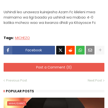
Ushindi leo unaweza kuirejesha Azam Fc kileleni mwa
msimamo wa ligi baada ya ushindi wa mabao 4-0
katika mchezo wao wa kwanza dhidi ya Kitayosce Fc
Tags:
MICHEZO
Facebook
Post a Comment (0)
Previous Post
Next Post
POPULAR POSTS
MAHUSIANO