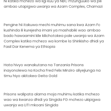
Ni katika mchezo wa ligi kuu ya NBC mzunguuko wa pili
ambao utapigwa uwanja wa Azam Complex, Chamazi
Pengine hii itakuwa mechi muhimu sana kwa Azam Fc
kushinda ili kurejesha imani ya mashabiki wao ambao
bado hawaamini kile kilichotokea pale uwanja wa Azam
Complex katika mchezo wa kombe la Shirikisho dhidi ya
Fasil Dar Kenema ya Ethiopia
Hata hivyo wanakutana na Tanzania Prisons
inayonolewa na Kocha Fred Felix Minziro aliyejiunga na
timu hiyo akitokea Geita Gold
Prisons walipata alama moja muhimu katika mchezo
wao wa kwanza dhidi ya Singida FG mchezo ukipigwa
uwanja wa LITI mkoani Singida