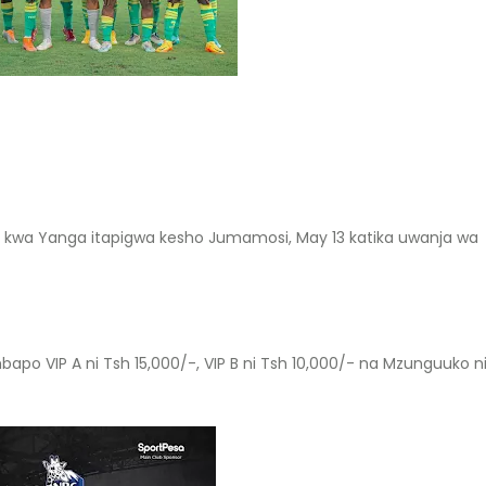
C kwa Yanga itapigwa kesho Jumamosi, May 13 katika uwanja wa
po VIP A ni Tsh 15,000/-, VIP B ni Tsh 10,000/- na Mzunguuko n