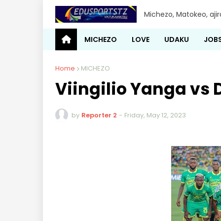
Michezo, Matokeo, aji
MICHEZO
LOVE
UDAKU
JOB
Home
MICHEZO
Viingilio Yanga vs 
by
Reporter 2
-
Friday, May 12, 2023