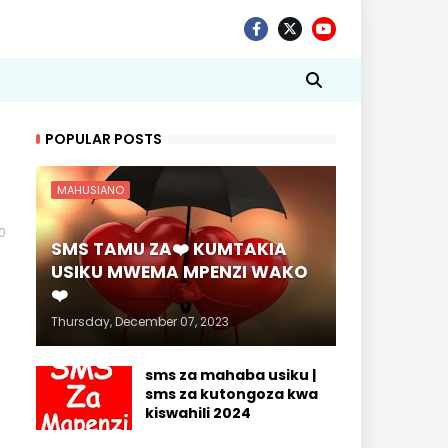
POPULAR POSTS
MAHUSIANO
0
SMS TAMU ZA❤️ KUMTAKIA
USIKU MWEMA MPENZI WAKO
❤️
Thursday, December 07, 2023
sms za mahaba usiku |
sms za kutongoza kwa
kiswahili 2024