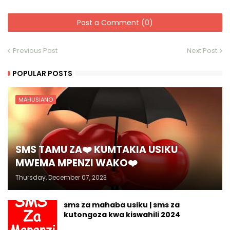
Post a Comment (0)
Previous Post
Next Post
POPULAR POSTS
MAHUSIANO
SMS TAMU ZA❤️ KUMTAKIA USIKU
MWEMA MPENZI WAKO❤️
Thursday, December 07, 2023
sms za mahaba usiku | sms za
kutongoza kwa kiswahili 2024