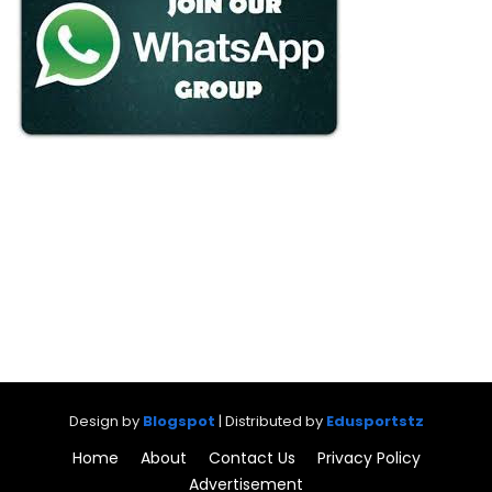
Design by
Blogspot
| Distributed by
Edusportstz
Home
About
Contact Us
Privacy Policy
Advertisement