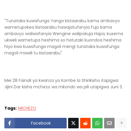
"Tunataka kuwafunga Yanga kistaarabu kama ambavyo
wametupokea kistaarabu hawajatufanyia Fujo kama
ambavyo waliwafanyia Wengine walipokuja Hapa, kusema
ukweli wametupa heshima so hatutaki kuondoa heshima
hiyo kwa kuwafunga magoli mengi tunataka kuwafunga
magoli mawili tu kistaarabu"
Mei 28 Fainali ya kwanza ya Kombe la Shirikisho itapigwa
Jijini Dar kisha mchezo wa mkondo wa pili utapigwa Juni 3.
Tags:
MICHEZO
Facebook