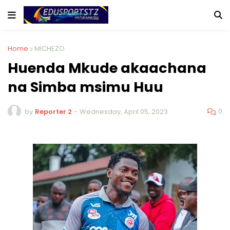
Home
MICHEZO
Huenda Mkude akaachana
na Simba msimu Huu
0
by
Reporter 2
-
Wednesday, April 05, 2023