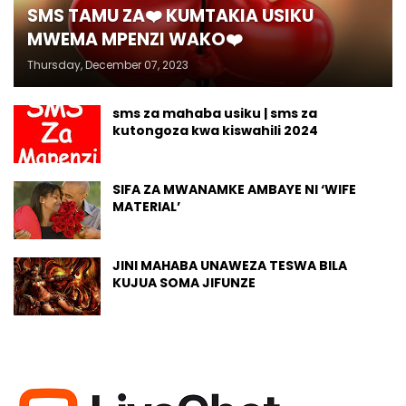
SMS TAMU ZA❤️ KUMTAKIA USIKU
MWEMA MPENZI WAKO❤️
Thursday, December 07, 2023
sms za mahaba usiku | sms za
kutongoza kwa kiswahili 2024
SIFA ZA MWANAMKE AMBAYE NI ‘WIFE
MATERIAL’
JINI MAHABA UNAWEZA TESWA BILA
KUJUA SOMA JIFUNZE