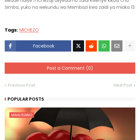
Mkude ndiye mchezaji aliyedumu zaidi kwenye kikosi cha
Simba, yuko na wekundu wa Msimbazi kwa zaidi ya miaka 13
Tags:
MICHEZO
Facebook
Post a Comment (0)
Previous Post
Next Post
POPULAR POSTS
MAHUSIANO