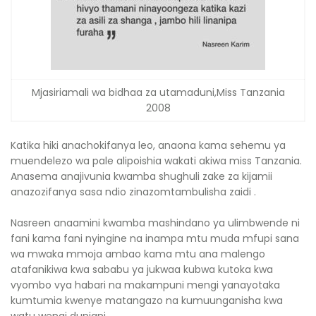
Mjasiriamali wa bidhaa za utamaduni,Miss Tanzania
2008
Katika hiki anachokifanya leo, anaona kama sehemu ya
muendelezo wa pale alipoishia wakati akiwa miss Tanzania.
Anasema anajivunia kwamba shughuli zake za kijamii
anazozifanya sasa ndio zinazomtambulisha zaidi .
Nasreen anaamini kwamba mashindano ya ulimbwende ni
fani kama fani nyingine na inampa mtu muda mfupi sana
wa mwaka mmoja ambao kama mtu ana malengo
atafanikiwa kwa sababu ya jukwaa kubwa kutoka kwa
vyombo vya habari na makampuni mengi yanayotaka
kumtumia kwenye matangazo na kumuunganisha kwa