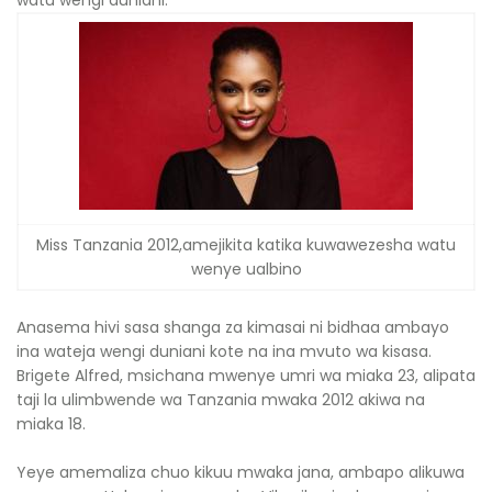
watu wengi duniani.
Miss Tanzania 2012,amejikita katika kuwawezesha watu
wenye ualbino
Anasema hivi sasa shanga za kimasai ni bidhaa ambayo
ina wateja wengi duniani kote na ina mvuto wa kisasa.
Brigete Alfred, msichana mwenye umri wa miaka 23, alipata
taji la ulimbwende wa Tanzania mwaka 2012 akiwa na
miaka 18.
Yeye amemaliza chuo kikuu mwaka jana, ambapo alikuwa