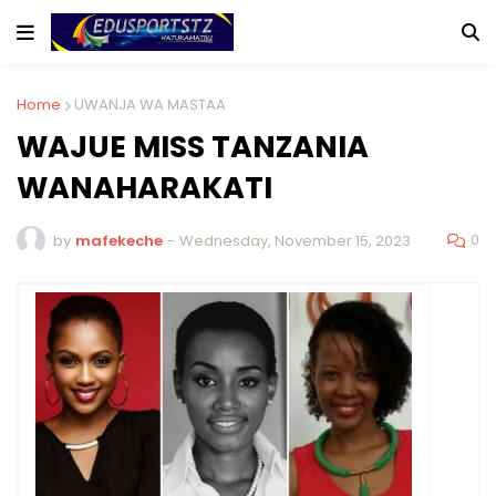
Home
UWANJA WA MASTAA
WAJUE MISS TANZANIA
WANAHARAKATI
0
by
mafekeche
-
Wednesday, November 15, 2023