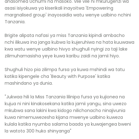
anasomea Uchumi na masoko. Vile vile ni mkurugenzi wa
asasi isiyokuwa ya kiserikali inayoitwa 'Empowering
margnalised group' inayosaidia watu wenye ualbino nchini
Tanzania.
Brigite alipata nafasi ya miss Tanzania kipindi ambacho
nchi ilikuwa ina janga kubwa la kujeruhiwa na hata kuuwawa
kwa watu wenye ualbino hivyo shughuli nyingi za taji lake
zilimuhamasisha yeye kuwa karibu zaidi na jamii hiyo.
Shughuli hizo pia zilimpa fursa ya kuwa mshindi wa tatu
katika kipengele cha 'Beauty with Purpose' katika
mashindano ya dunia.
"Jukwaa hili la Miss Tanzania lilinipa fursa ya kujionea na
kujua ni nini kinakosekana katika jamii yangu, sina uwezo
mkubwa sana lakini kwa kidogo nilichonacho ninajivunia
kuwa nimemuwezesha kijana mwenye ualbino kuweza
kulala katika nyumba salama baada ya kuwajengea bweni
la watoto 300 huko shinyanga"