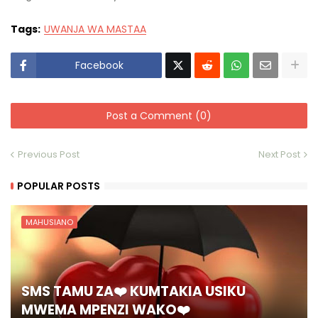
Tags:
UWANJA WA MASTAA
Facebook
Post a Comment (0)
Previous Post
Next Post
POPULAR POSTS
MAHUSIANO
SMS TAMU ZA❤️ KUMTAKIA USIKU
MWEMA MPENZI WAKO❤️