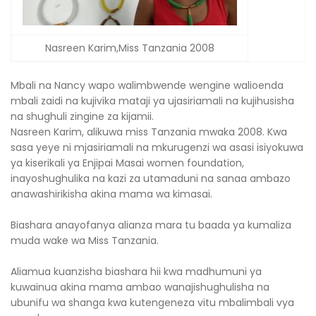
Nasreen Karim,Miss Tanzania 2008
Mbali na Nancy wapo walimbwende wengine walioenda
mbali zaidi na kujivika mataji ya ujasiriamali na kujihusisha
na shughuli zingine za kijamii.
Nasreen Karim, alikuwa miss Tanzania mwaka 2008. Kwa
sasa yeye ni mjasiriamali na mkurugenzi wa asasi isiyokuwa
ya kiserikali ya Enjipai Masai women foundation,
inayoshughulika na kazi za utamaduni na sanaa ambazo
anawashirikisha akina mama wa kimasai.
Biashara anayofanya alianza mara tu baada ya kumaliza
muda wake wa Miss Tanzania.
Aliamua kuanzisha biashara hii kwa madhumuni ya
kuwainua akina mama ambao wanajishughulisha na
ubunifu wa shanga kwa kutengeneza vitu mbalimbali vya