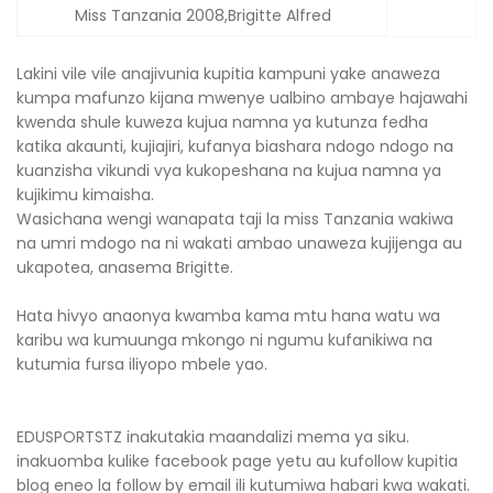
Miss Tanzania 2008,Brigitte Alfred
Lakini vile vile anajivunia kupitia kampuni yake anaweza
kumpa mafunzo kijana mwenye ualbino ambaye hajawahi
kwenda shule kuweza kujua namna ya kutunza fedha
katika akaunti, kujiajiri, kufanya biashara ndogo ndogo na
kuanzisha vikundi vya kukopeshana na kujua namna ya
kujikimu kimaisha.
Wasichana wengi wanapata taji la miss Tanzania wakiwa
na umri mdogo na ni wakati ambao unaweza kujijenga au
ukapotea, anasema Brigitte.
Hata hivyo anaonya kwamba kama mtu hana watu wa
karibu wa kumuunga mkongo ni ngumu kufanikiwa na
kutumia fursa iliyopo mbele yao.
EDUSPORTSTZ inakutakia maandalizi mema ya siku.
inakuomba kulike facebook page yetu au kufollow kupitia
blog eneo la follow by email ili kutumiwa habari kwa wakati.