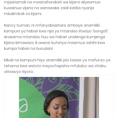
mjasiriamali na mwanaharakati wa kijami aliyeamua
kuwainua vijana na wanawake zaidi katika nyanja
mbalimbali za kijami.
Nancy Sumari, ni mfanyabiashara ambaye anamiliki
kampuni ya habari kwa njia ya mtandao iitwayo 'bongo5'.
Anasema mtandao huu wa habari unalenga kumjenga
kijana kimawazo ili aweze kufanya maamuzi sahihi kwa
kumpa habari na burudani.
Mbali na kampuni hiyo anamiliki pia taasisi ya mafunzo ya
tehama kwa watoto inayochapisha mfululizo wa vitabu
viitwavyo Nyota .