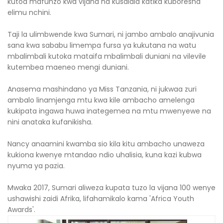
kutoa mafunzo kwa vijana na kusaidia katika kuboresha
elimu nchini.
Taji la ulimbwende kwa Sumari, ni jambo ambalo anajivunia
sana kwa sababu limempa fursa ya kukutana na watu
mbalimbali kutoka mataifa mbalimbali duniani na vilevile
kutembea maeneo mengi duniani.
Anasema mashindano ya Miss Tanzania, ni jukwaa zuri
ambalo linamjenga mtu kwa kile ambacho amelenga
kukipata ingawa huwa inategemea na mtu mwenyewe na
nini anataka kufanikisha.
Nancy anaamini kwamba sio kila kitu ambacho unaweza
kukiona kwenye mtandao ndio uhalisia, kuna kazi kubwa
nyuma ya pazia.
Mwaka 2017, Sumari aliweza kupata tuzo la vijana 100 wenye
ushawishi zaidi Afrika, lifahamikalo kama 'Africa Youth
Awards'.