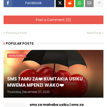
Facebook
Post a Comment (0)
Previous Post
Next Post
POPULAR POSTS
MAHUSIANO
SMS TAMU ZA❤️ KUMTAKIA USIKU
MWEMA MPENZI WAKO❤️
Thursday, December 07, 2023
sms za mahaba usiku | sms za