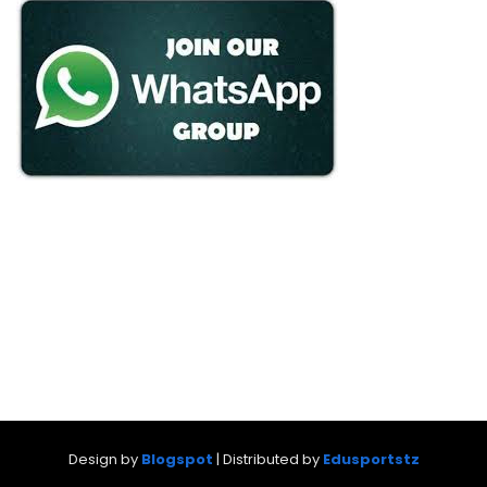
Design by
Blogspot
| Distributed by
Edusportstz