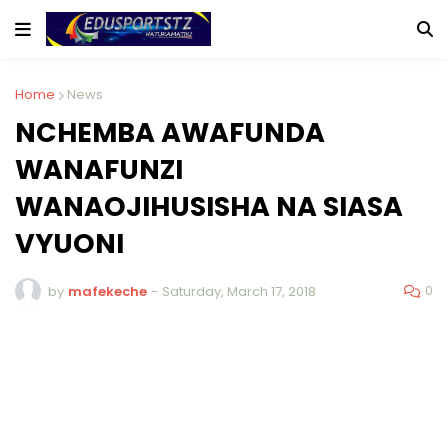
Home
News
NCHEMBA AWAFUNDA
WANAFUNZI
WANAOJIHUSISHA NA SIASA
VYUONI
0
by
mafekeche
-
Saturday, March 17, 2018