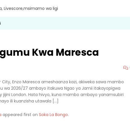
ra, Livescore,msimamo wa ligi
S
gumu Kwa Maresca
City, Enzo Maresca ameshaanza kazi, akiweka sawa mambo
mu wa 2026/27 ambayo itakuwa Ngao ya Jamii itakayopigwa
y jijini London. Hata hivyo, kuna mambo ambayo yanamsubiri
yo ili kuanzisha utawala […]
a
appeared first on
Soka La Bongo
.