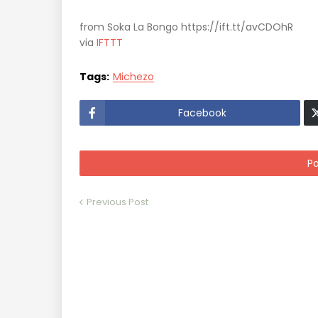
from Soka La Bongo https://ift.tt/avCDOhR
via
IFTTT
Tags:
Michezo
Facebook
P
Previous Post