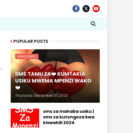
POPULAR POSTS
MAHUSIANO
0
SMS TAMU ZA❤️ KUMTAKIA
USIKU MWEMA MPENZI WAKO
❤️
Thursday, December 07, 2023
sms za mahaba usiku |
sms za kutongoza kwa
kiswahili 2024