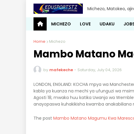
Michezo, Matokeo, aji
MICHEZO
LOVE
UDAKU
JOB
Home
Michezo
Mambo Matano Ma
by
mafekeche
-
Saturday, July 04, 2026
LONDON, ENGLAND: KOCHA mpya wa Manchester 
kabla ya kuanza na mechi ya ufunguzi wa msi
Agosti 18, mwaka huu katika Uwanja wa Wemble
anayopaswa kuhakikisha kwamba anakabiliana na
The post
Mambo Matano Magumu Kwa Maresc