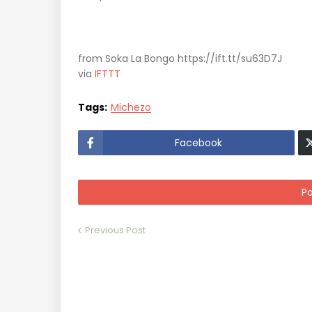
from Soka La Bongo https://ift.tt/su63D7J
via
IFTTT
Tags:
Michezo
Facebook
P
Previous Post