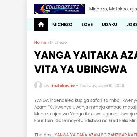
Michezo, Matokeo, aji
MICHEZO
LOVE
UDAKU
JOB
Home
Michezo
YANGA YAITAKA AZ
VITA YA UBINGWA
by
mafekeche
-
Tuesday, June 16, 2026
YANGA inaendelea kupiga safari za mbali kwenye m
Azam FC, kwenye uwanja mmoja ambao matajiri
Mchezo ujao wa Yanga itakuwa ugenini Uwanja w
Fountain Gate inayofundishwa na Fred Felix Minz
The post
YANGA YAITAKA AZAM FC ZANZIBAR KAT