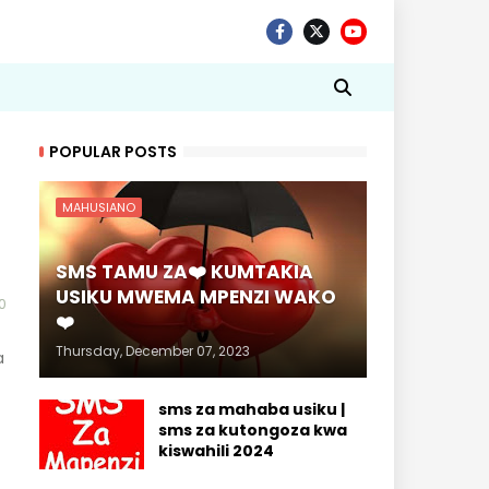
POPULAR POSTS
MAHUSIANO
SMS TAMU ZA❤️ KUMTAKIA
USIKU MWEMA MPENZI WAKO
0
❤️
Thursday, December 07, 2023
a
sms za mahaba usiku |
sms za kutongoza kwa
kiswahili 2024