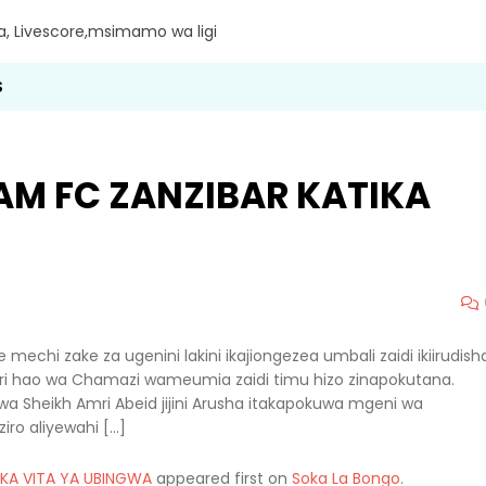
ra, Livescore,msimamo wa ligi
S
AM FC ZANZIBAR KATIKA
echi zake za ugenini lakini ikajiongezea umbali zaidi ikiirudish
 hao wa Chamazi wameumia zaidi timu hizo zinapokutana.
a Sheikh Amri Abeid jijini Arusha itakapokuwa mgeni wa
iro aliyewahi […]
IKA VITA YA UBINGWA
appeared first on
Soka La Bongo
.