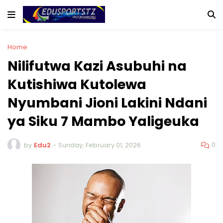
Home
Nilifutwa Kazi Asubuhi na
Kutishiwa Kutolewa
Nyumbani Jioni Lakini Ndani
ya Siku 7 Mambo Yaligeuka
0
by
Edu2
-
Sunday, February 01, 2026