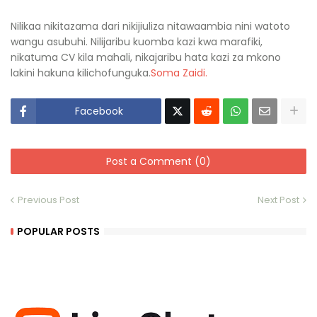
Nilikaa nikitazama dari nikijiuliza nitawaambia nini watoto
wangu asubuhi. Nilijaribu kuomba kazi kwa marafiki,
nikatuma CV kila mahali, nikajaribu hata kazi za mkono
lakini hakuna kilichofunguka.
Soma Zaidi.
Facebook
Post a Comment (0)
Previous Post
Next Post
POPULAR POSTS