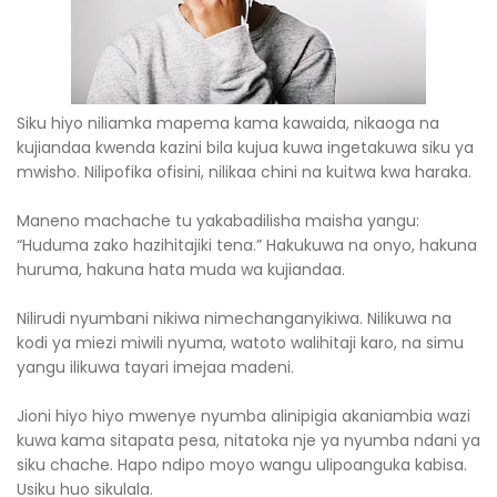
Siku hiyo niliamka mapema kama kawaida, nikaoga na
kujiandaa kwenda kazini bila kujua kuwa ingetakuwa siku ya
mwisho. Nilipofika ofisini, nilikaa chini na kuitwa kwa haraka.
Maneno machache tu yakabadilisha maisha yangu:
“Huduma zako hazihitajiki tena.” Hakukuwa na onyo, hakuna
huruma, hakuna hata muda wa kujiandaa.
Nilirudi nyumbani nikiwa nimechanganyikiwa. Nilikuwa na
kodi ya miezi miwili nyuma, watoto walihitaji karo, na simu
yangu ilikuwa tayari imejaa madeni.
Jioni hiyo hiyo mwenye nyumba alinipigia akaniambia wazi
kuwa kama sitapata pesa, nitatoka nje ya nyumba ndani ya
siku chache. Hapo ndipo moyo wangu ulipoanguka kabisa.
Usiku huo sikulala.