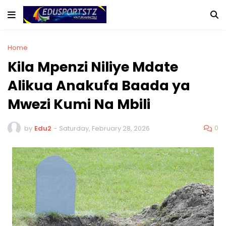
Home
Kila Mpenzi Niliye Mdate
Alikua Anakufa Baada ya
Mwezi Kumi Na Mbili
0
by
Edu2
-
Saturday, February 28, 2026