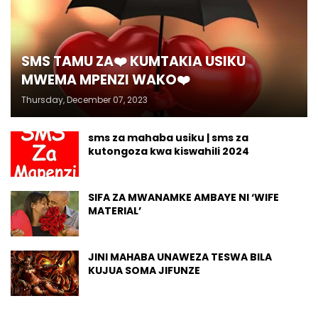
SMS TAMU ZA❤️ KUMTAKIA USIKU
MWEMA MPENZI WAKO❤️
Thursday, December 07, 2023
sms za mahaba usiku | sms za
kutongoza kwa kiswahili 2024
SIFA ZA MWANAMKE AMBAYE NI ‘WIFE
MATERIAL’
JINI MAHABA UNAWEZA TESWA BILA
KUJUA SOMA JIFUNZE