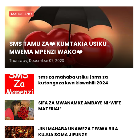
MAHUSIANO
SMS TAMU ZA❤️ KUMTAKIA USIKU
MWEMA MPENZI WAKO❤️
Thursday, December 07, 2023
sms za mahaba usiku | sms za
kutongoza kwa kiswahili 2024
SIFA ZA MWANAMKE AMBAYE NI ‘WIFE
MATERIAL’
JINI MAHABA UNAWEZA TESWA BILA
KUJUA SOMA JIFUNZE