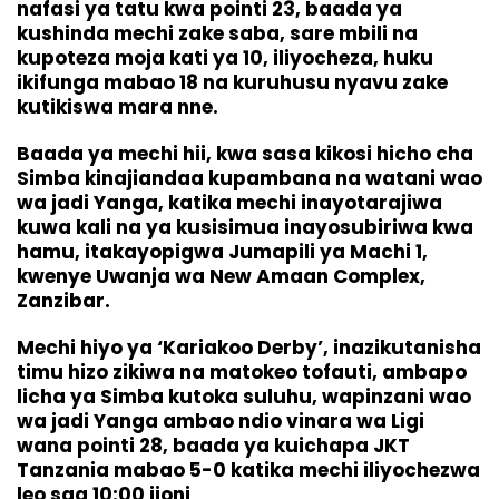
nafasi ya tatu kwa pointi 23, baada ya
kushinda mechi zake saba, sare mbili na
kupoteza moja kati ya 10, iliyocheza, huku
ikifunga mabao 18 na kuruhusu nyavu zake
kutikiswa mara nne.
Baada ya mechi hii, kwa sasa kikosi hicho cha
Simba kinajiandaa kupambana na watani wao
wa jadi Yanga, katika mechi inayotarajiwa
kuwa kali na ya kusisimua inayosubiriwa kwa
hamu, itakayopigwa Jumapili ya Machi 1,
kwenye Uwanja wa New Amaan Complex,
Zanzibar.
Mechi hiyo ya ‘Kariakoo Derby’, inazikutanisha
timu hizo zikiwa na matokeo tofauti, ambapo
licha ya Simba kutoka suluhu, wapinzani wao
wa jadi Yanga ambao ndio vinara wa Ligi
wana pointi 28, baada ya kuichapa JKT
Tanzania mabao 5-0 katika mechi iliyochezwa
leo saa 10:00 jioni