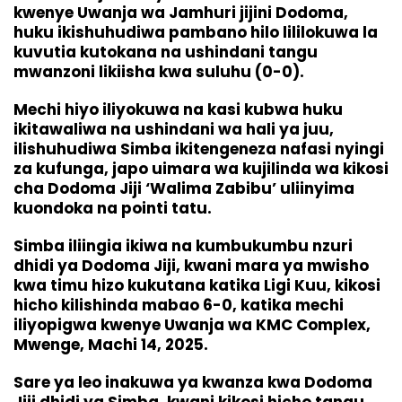
kwenye Uwanja wa Jamhuri jijini Dodoma,
huku ikishuhudiwa pambano hilo lililokuwa la
kuvutia kutokana na ushindani tangu
mwanzoni likiisha kwa suluhu (0-0).
Mechi hiyo iliyokuwa na kasi kubwa huku
ikitawaliwa na ushindani wa hali ya juu,
ilishuhudiwa Simba ikitengeneza nafasi nyingi
za kufunga, japo uimara wa kujilinda wa kikosi
cha Dodoma Jiji ‘Walima Zabibu’ uliinyima
kuondoka na pointi tatu.
Simba iliingia ikiwa na kumbukumbu nzuri
dhidi ya Dodoma Jiji, kwani mara ya mwisho
kwa timu hizo kukutana katika Ligi Kuu, kikosi
hicho kilishinda mabao 6-0, katika mechi
iliyopigwa kwenye Uwanja wa KMC Complex,
Mwenge, Machi 14, 2025.
Sare ya leo inakuwa ya kwanza kwa Dodoma