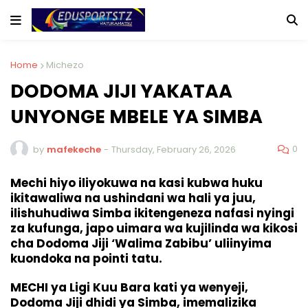
Home
Michezo
DODOMA JIJI YAKATAA
UNYONGE MBELE YA SIMBA
0
by
mafekeche
-
Thursday, February 26, 2026
Mechi hiyo iliyokuwa na kasi kubwa huku
ikitawaliwa na ushindani wa hali ya juu,
ilishuhudiwa Simba ikitengeneza nafasi nyingi
za kufunga, japo uimara wa kujilinda wa kikosi
cha Dodoma Jiji ‘Walima Zabibu’ uliinyima
kuondoka na pointi tatu.
MECHI ya Ligi Kuu Bara kati ya wenyeji,
Dodoma Jiji dhidi ya Simba, imemalizika