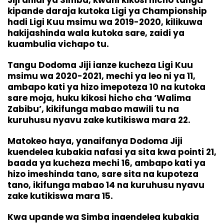
Jiji dhidi ya Simba, kwani kikosi hicho tangu
kipande daraja kutoka Ligi ya Championship
hadi Ligi Kuu msimu wa 2019-2020, kilikuwa
hakijashinda wala kutoka sare, zaidi ya
kuambulia vichapo tu.
Tangu Dodoma Jiji ianze kucheza Ligi Kuu
msimu wa 2020-2021, mechi ya leo ni ya 11,
ambapo kati ya hizo imepoteza 10 na kutoka
sare moja, huku kikosi hicho cha ‘Walima
Zabibu’, kikifunga mabao mawili tu na
kuruhusu nyavu zake kutikiswa mara 22.
Matokeo haya, yanaifanya Dodoma Jiji
kuendelea kubakia nafasi ya sita kwa pointi 21,
baada ya kucheza mechi 16, ambapo kati ya
hizo imeshinda tano, sare sita na kupoteza
tano, ikifunga mabao 14 na kuruhusu nyavu
zake kutikiswa mara 15.
Kwa upande wa Simba inaendelea kubakia