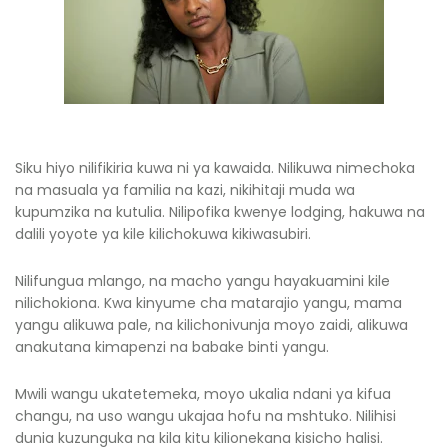
Siku hiyo nilifikiria kuwa ni ya kawaida. Nilikuwa nimechoka
na masuala ya familia na kazi, nikihitaji muda wa
kupumzika na kutulia. Nilipofika kwenye lodging, hakuwa na
dalili yoyote ya kile kilichokuwa kikiwasubiri.
Nilifungua mlango, na macho yangu hayakuamini kile
nilichokiona. Kwa kinyume cha matarajio yangu, mama
yangu alikuwa pale, na kilichonivunja moyo zaidi, alikuwa
anakutana kimapenzi na babake binti yangu.
Mwili wangu ukatetemeka, moyo ukalia ndani ya kifua
changu, na uso wangu ukajaa hofu na mshtuko. Nilihisi
dunia kuzunguka na kila kitu kilionekana kisicho halisi.