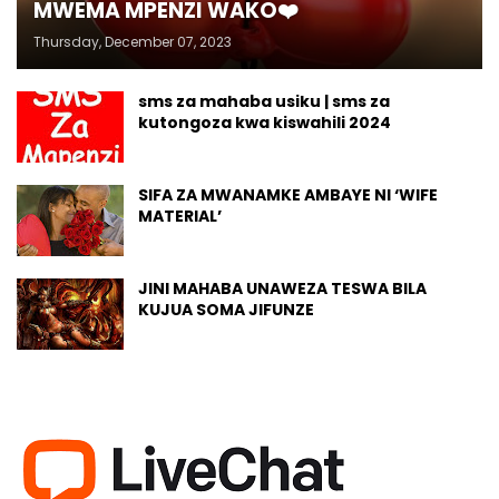
MWEMA MPENZI WAKO❤️
Thursday, December 07, 2023
sms za mahaba usiku | sms za
kutongoza kwa kiswahili 2024
SIFA ZA MWANAMKE AMBAYE NI ‘WIFE
MATERIAL’
JINI MAHABA UNAWEZA TESWA BILA
KUJUA SOMA JIFUNZE