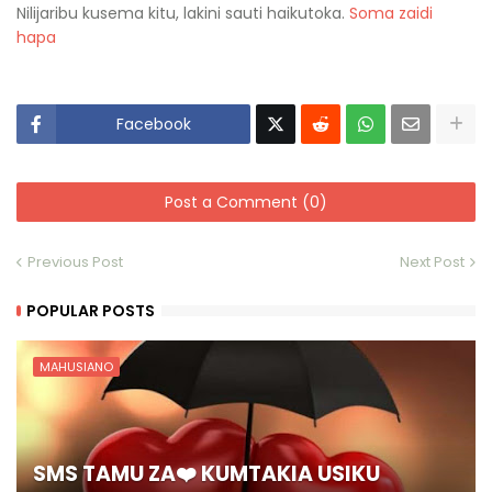
Nilijaribu kusema kitu, lakini sauti haikutoka.
Soma zaidi
hapa
Facebook
Post a Comment (0)
Previous Post
Next Post
POPULAR POSTS
MAHUSIANO
SMS TAMU ZA❤️ KUMTAKIA USIKU