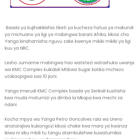
Baada ya kujihakikishia tiketi ya kucheza hatua ya makundi
ya michuano ya ligi ya mabingwa barani Afrika, kikosi cha
Yanga kinahamisha nguvu zake kwenye mikiki mikiki ya ligi
kuu ya NBC.
Lesho Jumanne mabingwa hao watetezi watashuka uwanja
wa KMC Complex kuikabili Mtibwa Sugar katika mchezo
utakaopigwa saa 10 jioni.
Yanga imerudi KMC Complex baada ya Serikali kusitisha
kwa muda matumizi ya dimba la Mkapa kwa mechi za
ndani
Kocha mpya wa Yanga Petro Goncalves raia wa Ureno
anatarajiwa kukiongozi kikosi chake kwa mara ya kwanza
ikiwa ni siku mbili tu tangu atambulishwe kuwatumikia