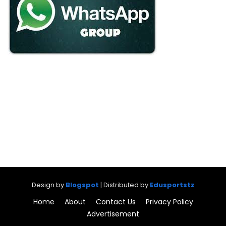
Design by
Blogspot
| Distributed by
Edusportstz
Home
About
Contact Us
Privacy Policy
Advertisement