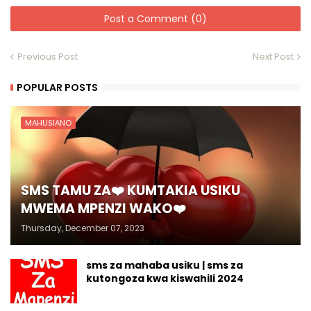
Post a Comment (0)
Previous Post
Next Post
POPULAR POSTS
MAHUSIANO
SMS TAMU ZA❤️ KUMTAKIA USIKU
MWEMA MPENZI WAKO❤️
Thursday, December 07, 2023
sms za mahaba usiku | sms za
kutongoza kwa kiswahili 2024