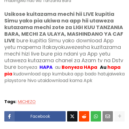
mabingwa hao wa Tanzania Bara
Usikose kuitazama mechi hii LIVE kupitia
Simu yako pia ukiwa na app hii utaweza
kutazama mechi zote za LIGI KUU TANZANIA
BARA, MECHI ZA ULAYA, MASHINDANO YA CAF
LIVE
bure kupitia Simu yako download App
yetu mapema itakayokuwezesha kuzitazama
mechi hizi live bure pia ndani ya App yetu
utaweza kutazama chanel za Azam tv na Dstv
bure
bonyeza
HAPA
au
Bonyeza HApa
Au
hapa
pia
kudownload app kumbuka app bado hatujaiweka
playstore hivo utaidownload kama Apk
Tags:
MICHEZO
Facebook