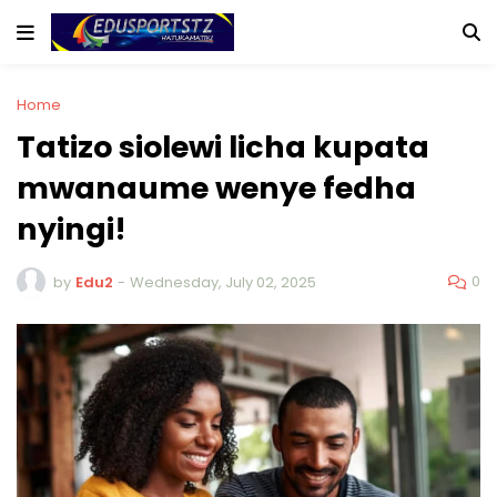
Home
Tatizo siolewi licha kupata
mwanaume wenye fedha
nyingi!
0
by
Edu2
-
Wednesday, July 02, 2025