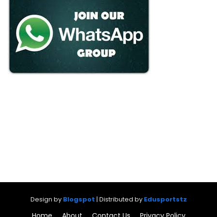
Design by
Blogspot
| Distributed by
Edusportstz
Home
About
Contact Us
Privacy Policy