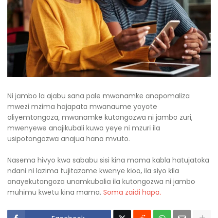
Ni jambo la ajabu sana pale mwanamke anapomaliza
mwezi mzima hajapata mwanaume yoyote
aliyemtongoza, mwanamke kutongozwa ni jambo zuri,
mwenyewe anajikubali kuwa yeye ni mzuri ila
usipotongozwa anajua hana mvuto.
Nasema hivyo kwa sababu sisi kina mama kabla hatujatoka
ndani ni lazima tujitazame kwenye kioo, ila siyo kila
anayekutongoza unamkubalia ila kutongozwa ni jambo
muhimu kwetu kina mama.
Soma zaidi hapa.