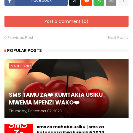
Facebook
Post a Comment (0)
Previous Post
Next Post
POPULAR POSTS
MAHUSIANO
SMS TAMU ZA❤️ KUMTAKIA USIKU
MWEMA MPENZI WAKO❤️
Thursday, December 07, 2023
sms za mahaba usiku | sms za
kutongoza kwa kiswahili 2024