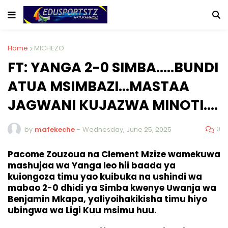
Home
MICHEZO
FT: YANGA 2-0 SIMBA…..BUNDI
ATUA MSIMBAZI…MASTAA
JAGWANI KUJAZWA MINOTI….
0
by
mafekeche
-
Wednesday, June 25, 2025
Pacome Zouzoua na Clement Mzize wamekuwa
mashujaa wa Yanga leo hii baada ya
kuiongoza timu yao kuibuka na ushindi wa
mabao 2-0 dhidi ya Simba kwenye Uwanja wa
Benjamin Mkapa, yaliyoihakikisha timu hiyo
ubingwa wa Ligi Kuu msimu huu.