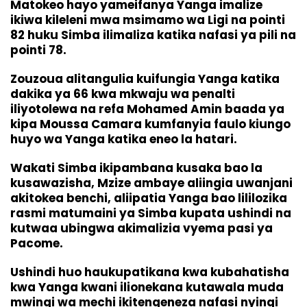
Matokeo hayo yameifanya Yanga imalize
ikiwa kileleni mwa msimamo wa Ligi na pointi
82 huku Simba ilimaliza katika nafasi ya pili na
pointi 78.
Zouzoua alitangulia kuifungia Yanga katika
dakika ya 66 kwa mkwaju wa penalti
iliyotolewa na refa Mohamed Amin baada ya
kipa Moussa Camara kumfanyia faulo kiungo
huyo wa Yanga katika eneo la hatari.
Wakati Simba ikipambana kusaka bao la
kusawazisha, Mzize ambaye aliingia uwanjani
akitokea benchi, aliipatia Yanga bao lililozika
rasmi matumaini ya Simba kupata ushindi na
kutwaa ubingwa akimalizia vyema pasi ya
Pacome.
Ushindi huo haukupatikana kwa kubahatisha
kwa Yanga kwani ilionekana kutawala muda
mwingi wa mechi ikitengeneza nafasi nyingi