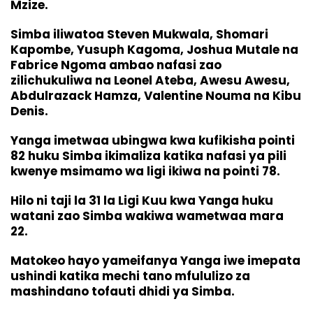
Mzize.
Simba iliwatoa Steven Mukwala, Shomari
Kapombe, Yusuph Kagoma, Joshua Mutale na
Fabrice Ngoma ambao nafasi zao
zilichukuliwa na Leonel Ateba, Awesu Awesu,
Abdulrazack Hamza, Valentine Nouma na Kibu
Denis.
Yanga imetwaa ubingwa kwa kufikisha pointi
82 huku Simba ikimaliza katika nafasi ya pili
kwenye msimamo wa ligi ikiwa na pointi 78.
Hilo ni taji la 31 la Ligi Kuu kwa Yanga huku
watani zao Simba wakiwa wametwaa mara
22.
Matokeo hayo yameifanya Yanga iwe imepata
ushindi katika mechi tano mfululizo za
mashindano tofauti dhidi ya Simba.