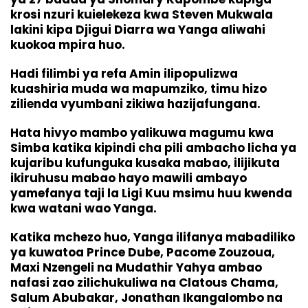
krosi nzuri kuielekeza kwa Steven Mukwala
lakini kipa Djigui Diarra wa Yanga aliwahi
kuokoa mpira huo.
Hadi filimbi ya refa Amin ilipopulizwa
kuashiria muda wa mapumziko, timu hizo
zilienda vyumbani zikiwa hazijafungana.
Hata hivyo mambo yalikuwa magumu kwa
Simba katika kipindi cha pili ambacho licha ya
kujaribu kufunguka kusaka mabao, ilijikuta
ikiruhusu mabao hayo mawili ambayo
yamefanya taji la Ligi Kuu msimu huu kwenda
kwa watani wao Yanga.
Katika mchezo huo, Yanga ilifanya mabadiliko
ya kuwatoa Prince Dube, Pacome Zouzoua,
Maxi Nzengeli na Mudathir Yahya ambao
nafasi zao zilichukuliwa na Clatous Chama,
Salum Abubakar, Jonathan Ikangalombo na