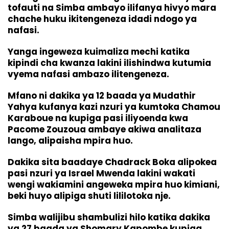
tofauti na Simba ambayo ilifanya hivyo mara
chache huku ikitengeneza idadi ndogo ya
nafasi.
Yanga ingeweza kuimaliza mechi katika
kipindi cha kwanza lakini ilishindwa kutumia
vyema nafasi ambazo ilitengeneza.
Mfano ni dakika ya 12 baada ya Mudathir
Yahya kufanya kazi nzuri ya kumtoka Chamou
Karaboue na kupiga pasi iliyoenda kwa
Pacome Zouzoua ambaye akiwa analitaza
lango, alipaisha mpira huo.
Dakika sita baadaye Chadrack Boka alipokea
pasi nzuri ya Israel Mwenda lakini wakati
wengi wakiamini angeweka mpira huo kimiani,
beki huyo alipiga shuti lililotoka nje.
Simba walijibu shambulizi hilo katika dakika
ya 27 baada ya Shomary Kapombe kupiga