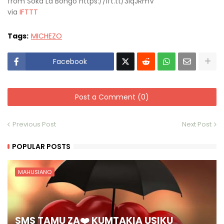
from Soka La Bongo https://ift.tt/3lqJRmV
via
IFTTT
Tags:
MICHEZO
Facebook
Post a Comment (0)
Previous Post
Next Post
POPULAR POSTS
MAHUSIANO
SMS TAMU ZA❤️ KUMTAKIA USIKU