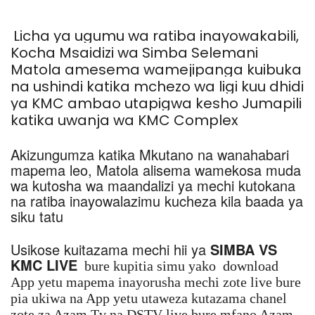
Licha ya ugumu wa ratiba inayowakabili,
Kocha Msaidizi wa Simba Selemani
Matola amesema wamejipanga kuibuka
na ushindi katika mchezo wa ligi kuu dhidi
ya KMC ambao utapigwa kesho Jumapili
katika uwanja wa KMC Complex
Akizungumza katika Mkutano na wanahabari
mapema leo, Matola alisema wamekosa muda
wa kutosha wa maandalizi ya mechi kutokana
na ratiba inayowalazimu kucheza kila baada ya
siku tatu
Usikose kuitazama mechi hii ya
SIMBA VS
KMC LIVE
bure kupitia simu yako download
App yetu mapema inayorusha mechi zote live bure
pia ukiwa na App yetu utaweza kutazama chanel
zote za Azam Tv na DSTV live bure mfano Azam