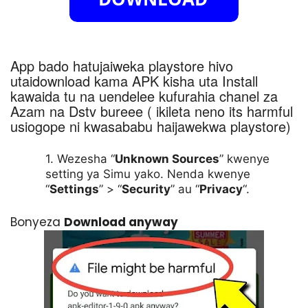
App bado hatujaiweka playstore hivo
utaidownload kama APK kisha uta Install
kawaida tu na uendelee kufurahia chanel za
Azam na Dstv bureee ( ikileta neno its harmful
usiogope ni kwasababu haijawekwa playstore)
Wezesha “
Unknown Sources
” kwenye
setting ya Simu yako. Nenda kwenye
“
Settings
” > “
Security
” au “
Privacy
“.
Bonyeza
Download anyway