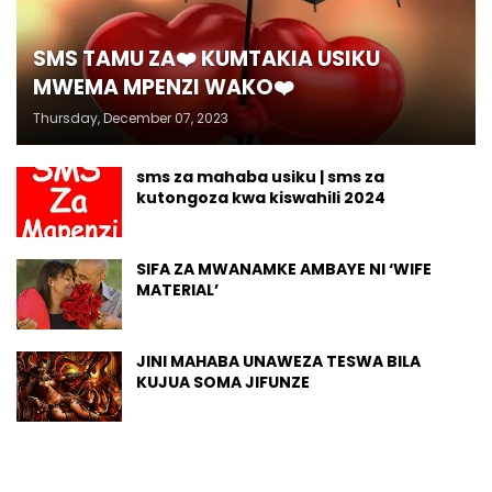
SMS TAMU ZA❤️ KUMTAKIA USIKU
MWEMA MPENZI WAKO❤️
Thursday, December 07, 2023
sms za mahaba usiku | sms za
kutongoza kwa kiswahili 2024
SIFA ZA MWANAMKE AMBAYE NI ‘WIFE
MATERIAL’
JINI MAHABA UNAWEZA TESWA BILA
KUJUA SOMA JIFUNZE