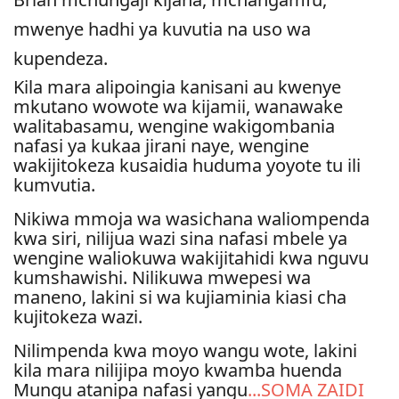
mwenye hadhi ya kuvutia na uso wa
kupendeza.
Kila mara alipoingia kanisani au kwenye
mkutano wowote wa kijamii, wanawake
walitabasamu, wengine wakigombania
nafasi ya kukaa jirani naye, wengine
wakijitokeza kusaidia huduma yoyote tu ili
kumvutia.
Nikiwa mmoja wa wasichana waliompenda
kwa siri, nilijua wazi sina nafasi mbele ya
wengine waliokuwa wakijitahidi kwa nguvu
kumshawishi. Nilikuwa mwepesi wa
maneno, lakini si wa kujiaminia kiasi cha
kujitokeza wazi.
Nilimpenda kwa moyo wangu wote, lakini
kila mara nilijipa moyo kwamba huenda
Mungu atanipa nafasi yangu
...SOMA ZAIDI