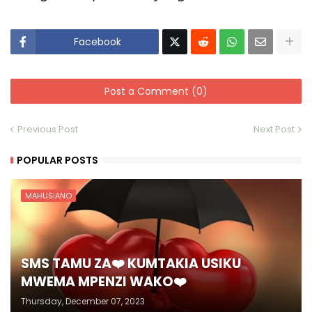
Facebook
Post a Comment (0)
Previous Post
Next Post
POPULAR POSTS
MAHUSIANO
SMS TAMU ZA❤️ KUMTAKIA USIKU
MWEMA MPENZI WAKO❤️
Thursday, December 07, 2023