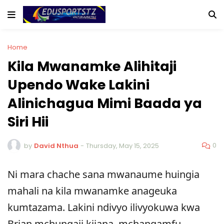
Home
Kila Mwanamke Alihitaji
Upendo Wake Lakini
Alinichagua Mimi Baada ya
Siri Hii
0
by
David Nthua
-
Thursday, May 15, 2025
Ni mara chache sana mwanaume huingia
mahali na kila mwanamke anageuka
kumtazama. Lakini ndivyo ilivyokuwa kwa
Brian mchungaji kijana, mchangamfu,