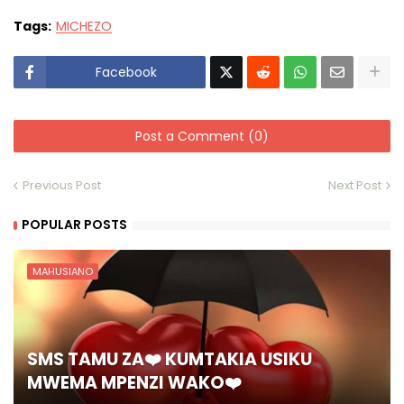
Tags:
MICHEZO
Facebook
Post a Comment (0)
Previous Post
Next Post
POPULAR POSTS
MAHUSIANO
SMS TAMU ZA❤️ KUMTAKIA USIKU
MWEMA MPENZI WAKO❤️