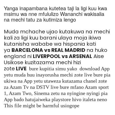
Yanga inapambana kutetea taji la ligi kuu kwa
msimu wa nne mfululizo Wananchi wakisalia
na mechi tatu za kutimiza lengo
Muda mchache ujao kutakuwa na mechi
kali za ligi kuu barani ulaya moja ikiwa
kutanisha wababe wa hispania kati
ya
BARCELONA vs REAL MADRID
na huko
england ni
LIVERPOOL vs ARSENAL
Aise
Usikose kuzitazama mechi hizi
zote
LIVE
bure kupitia simu yako download App
yetu muda huu inayorusha mechi zote live bure pia
ukiwa na App yetu utaweza kutazama chanel zote
za Azam Tv na DSTV live bure mfano Azam sport
1, Azam Two, Sinema zetu na nyingine nyingi pia
App bado hatujaiweka playstore hivo italeta neno
This file might be harmful usiogope