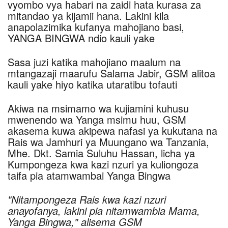
vyombo vya habari na zaidi hata kurasa za
mitandao ya kijamii hana. Lakini kila
anapolazimika kufanya mahojiano basi,
YANGA BINGWA ndio kauli yake
Sasa juzi katika mahojiano maalum na
mtangazaji maarufu Salama Jabir, GSM alitoa
kauli yake hiyo katika utaratibu tofauti
Akiwa na msimamo wa kujiamini kuhusu
mwenendo wa Yanga msimu huu, GSM
akasema kuwa akipewa nafasi ya kukutana na
Rais wa Jamhuri ya Muungano wa Tanzania,
Mhe. Dkt. Samia Suluhu Hassan, licha ya
Kumpongeza kwa kazi nzuri ya kuliongoza
taifa pia atamwambai Yanga Bingwa
"Nitampongeza Rais kwa kazi nzuri
anayofanya, lakini pia nitamwambia Mama,
Yanga Bingwa," alisema GSM