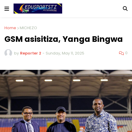
Home
MICHEZO
GSM asisitiza, Yanga Bingwa
0
by
Reporter 2
-
Sunday, May 11, 2025