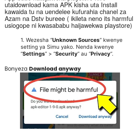
utaidownload kama APK kisha uta Install
kawaida tu na uendelee kufurahia chanel za
Azam na Dstv bureee ( ikileta neno its harmful
usiogope ni kwasababu haijawekwa playstore)
Wezesha “
Unknown Sources
” kwenye
setting ya Simu yako. Nenda kwenye
“
Settings
” > “
Security
” au “
Privacy
“.
Bonyeza
Download anyway