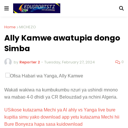
Home
MICHEZO
Ally Kamwe awatupia dongo
Simba
0
by
Reporter 2
-
Tuesday, February 27, 2024
Wakati wakiwa na kumbukumbu nzuri ya ushindi mnono
wa mabao 4-0 dhidi ya CR Belouzdad ya nchini Algeria.
USikose kutazama Mechi ya Al ahly vs Yanga live bure
kupitia simu yako download app yetu kutazama Mechi hii
Bure Bonyeza hapa sasa kuidownload