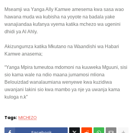
Mseamji wa Yanga Ally Kamwe amesema kwa sasa wao
hawana muda wa kubisha na yoyote na badala yake
wanajiandaa kufanya vyema katika mchezo wa ugenini
dhidi ya Al Ahly.
Akizungumza katika Mkutano na Waandishi wa Habari
Kamwe anasema;
“Yanga Mpira tumeutoa mdomoni na kuuweka Mguuni, sisi
sio kama wale na ndio maana jumamosi mliona
Belouizdad wanalaumiana wenyewe kwa kuzidiwa
uwanjani lakini sio kwa mambo ya nje ya uwanja kama
kuloga n.k”
Tags:
MICHEZO
Facebook