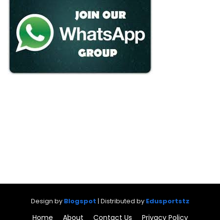
Design by
Blogspot
| Distributed by
Edusportstz
Home
About
Contact Us
Privacy Policy