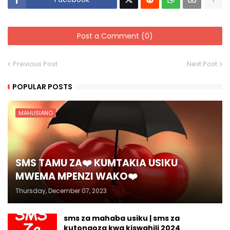
Post a Comment (0)
Previous Post
Next Post
POPULAR POSTS
MAHUSIANO
SMS TAMU ZA❤️ KUMTAKIA USIKU
MWEMA MPENZI WAKO❤️
Thursday, December 07, 2023
sms za mahaba usiku | sms za
kutongoza kwa kiswahili 2024