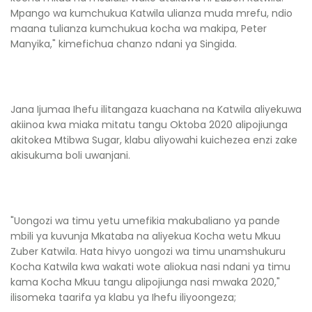
Mpango wa kumchukua Katwila ulianza muda mrefu, ndio
maana tulianza kumchukua kocha wa makipa, Peter
Manyika," kimefichua chanzo ndani ya Singida.
Jana Ijumaa Ihefu ilitangaza kuachana na Katwila aliyekuwa
akiinoa kwa miaka mitatu tangu Oktoba 2020 alipojiunga
akitokea Mtibwa Sugar, klabu aliyowahi kuichezea enzi zake
akisukuma boli uwanjani.
"Uongozi wa timu yetu umefikia makubaliano ya pande
mbili ya kuvunja Mkataba na aliyekua Kocha wetu Mkuu
Zuber Katwila. Hata hivyo uongozi wa timu unamshukuru
Kocha Katwila kwa wakati wote aliokua nasi ndani ya timu
kama Kocha Mkuu tangu alipojiunga nasi mwaka 2020,"
ilisomeka taarifa ya klabu ya Ihefu iliyoongeza;