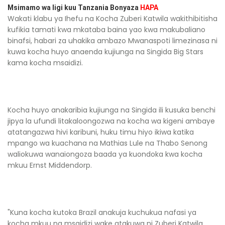
Msimamo wa ligi kuu Tanzania Bonyaza
HAPA
Wakati klabu ya Ihefu na Kocha Zuberi Katwila wakithibitisha
kufikia tamati kwa mkataba baina yao kwa makubaliano
binafsi, habari za uhakika ambazo Mwanaspoti limezinasa ni
kuwa kocha huyo anaenda kujiunga na Singida Big Stars
kama kocha msaidizi.
Kocha huyo anakaribia kujiunga na Singida ili kusuka benchi
jipya la ufundi litakaloongozwa na kocha wa kigeni ambaye
atatangazwa hivi karibuni, huku timu hiyo ikiwa katika
mpango wa kuachana na Mathias Lule na Thabo Senong
waliokuwa wanaiongoza baada ya kuondoka kwa kocha
mkuu Ernst Middendorp.
"Kuna kocha kutoka Brazil anakuja kuchukua nafasi ya
kocha mkuu na msaidizi wake atakuwa ni Zuberi Katwila.