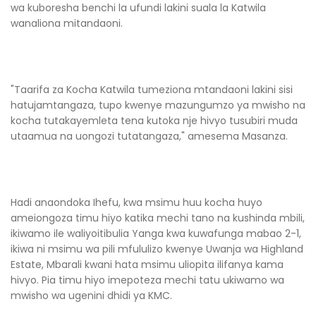
wa kuboresha benchi la ufundi lakini suala la Katwila
wanaliona mitandaoni.
"Taarifa za Kocha Katwila tumeziona mtandaoni lakini sisi
hatujamtangaza, tupo kwenye mazungumzo ya mwisho na
kocha tutakayemleta tena kutoka nje hivyo tusubiri muda
utaamua na uongozi tutatangaza," amesema Masanza.
Hadi anaondoka Ihefu, kwa msimu huu kocha huyo
ameiongoza timu hiyo katika mechi tano na kushinda mbili,
ikiwamo ile waliyoitibulia Yanga kwa kuwafunga mabao 2-1,
ikiwa ni msimu wa pili mfululizo kwenye Uwanja wa Highland
Estate, Mbarali kwani hata msimu uliopita ilifanya kama
hivyo. Pia timu hiyo imepoteza mechi tatu ukiwamo wa
mwisho wa ugenini dhidi ya KMC.