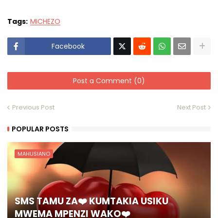
Tags:
MICHEZO
Facebook
Post a Comment (0)
Previous Post
Next Post
POPULAR POSTS
MAHUSIANO
SMS TAMU ZA❤️ KUMTAKIA USIKU
MWEMA MPENZI WAKO❤️