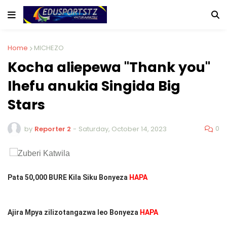
Home
MICHEZO
Kocha aliepewa "Thank you"
Ihefu anukia Singida Big
Stars
0
by
Reporter 2
-
Saturday, October 14, 2023
Pata 50,000 BURE Kila Siku Bonyeza
HAPA
Ajira Mpya zilizotangazwa leo Bonyeza
HAPA