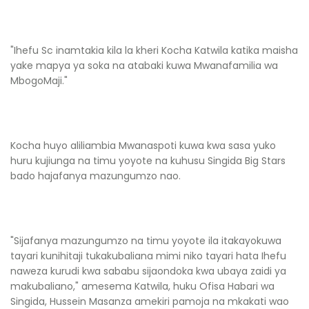
"Ihefu Sc inamtakia kila la kheri Kocha Katwila katika maisha
yake mapya ya soka na atabaki kuwa Mwanafamilia wa
MbogoMaji."
Kocha huyo aliliambia Mwanaspoti kuwa kwa sasa yuko
huru kujiunga na timu yoyote na kuhusu Singida Big Stars
bado hajafanya mazungumzo nao.
"Sijafanya mazungumzo na timu yoyote ila itakayokuwa
tayari kunihitaji tukakubaliana mimi niko tayari hata Ihefu
naweza kurudi kwa sababu sijaondoka kwa ubaya zaidi ya
makubaliano," amesema Katwila, huku Ofisa Habari wa
Singida, Hussein Masanza amekiri pamoja na mkakati wao