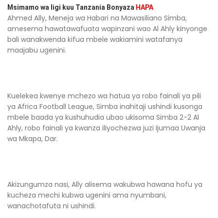
Msimamo wa ligi kuu Tanzania Bonyaza
HAPA
Ahmed Ally, Meneja wa Habari na Mawasiliano Simba,
amesema hawatawafuata wapinzani wao Al Ahly kinyonge
bali wanakwenda kifua mbele wakiamini watafanya
maajabu ugenini.
Kuelekea kwenye mchezo wa hatua ya robo fainali ya pili
ya Africa Football League, Simba inahitaji ushindi kusonga
mbele baada ya kushuhudia ubao ukisoma Simba 2-2 Al
Ahly, robo fainali ya kwanza iliyochezwa juzi Ijumaa Uwanja
wa Mkapa, Dar.
Akizungumza nasi, Ally alisema wakubwa hawana hofu ya
kucheza mechi kubwa ugenini ama nyumbani,
wanachotafuta ni ushindi.