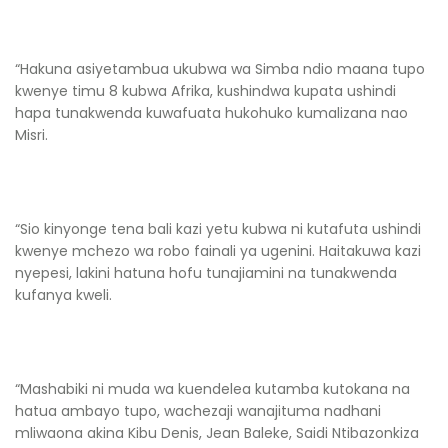
“Hakuna asiyetambua ukubwa wa Simba ndio maana tupo
kwenye timu 8 kubwa Afrika, kushindwa kupata ushindi
hapa tunakwenda kuwafuata hukohuko kumalizana nao
Misri.
“Sio kinyonge tena bali kazi yetu kubwa ni kutafuta ushindi
kwenye mchezo wa robo fainali ya ugenini. Haitakuwa kazi
nyepesi, lakini hatuna hofu tunajiamini na tunakwenda
kufanya kweli.
“Mashabiki ni muda wa kuendelea kutamba kutokana na
hatua ambayo tupo, wachezaji wanajituma nadhani
mliwaona akina Kibu Denis, Jean Baleke, Saidi Ntibazonkiza