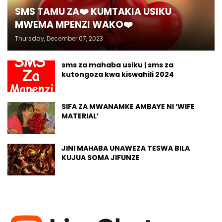
SMS TAMU ZA❤️ KUMTAKIA USIKU
MWEMA MPENZI WAKO❤️
Thursday, December 07, 2023
sms za mahaba usiku | sms za
kutongoza kwa kiswahili 2024
SIFA ZA MWANAMKE AMBAYE NI ‘WIFE
MATERIAL’
JINI MAHABA UNAWEZA TESWA BILA
KUJUA SOMA JIFUNZE