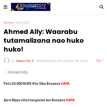
Home
MICHEZO
Ahmed Ally: Waarabu
tutamalizana nao huko
huko!
0
by
Reporter 2
-
Wednesday, November 08, 2023
Pata 50,000 BURE Kila Siku Bonyeza
HAPA
Ajira Mpya zilizotangazwa leo Bonyeza
HAPA