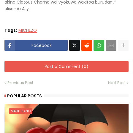
akina Clatous Chama walivyokuwa wakitoa burudani,”
alisema Ally.
Tags:
MICHEZO
Facebook
Post a Comment (0)
Previous Post
Next Post
POPULAR POSTS
MAHUSIANO