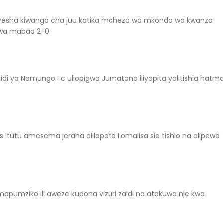
nyesha kiwango cha juu katika mchezo wa mkondo wa kwanza
 wa mabao 2-0
idi ya Namungo Fc uliopigwa Jumatano iliyopita yalitishia hatm
 Itutu amesema jeraha alilopata Lomalisa sio tishio na alipewa
mapumziko ili aweze kupona vizuri zaidi na atakuwa nje kwa