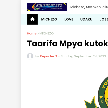
Michezo, Matokeo, aji
MICHEZO
LOVE
UDAKU
JOB
Home
MICHEZO
Taarifa Mpya kutok
by
Reporter 2
-
Sunday, September 24, 2023