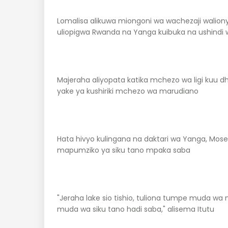
Lomalisa alikuwa miongoni wa wachezaji walio
uliopigwa Rwanda na Yanga kuibuka na ushindi
Majeraha aliyopata katika mchezo wa ligi kuu dh
yake ya kushiriki mchezo wa marudiano
Hata hivyo kulingana na daktari wa Yanga, Moses
mapumziko ya siku tano mpaka saba
"Jeraha lake sio tishio, tuliona tumpe muda wa 
muda wa siku tano hadi saba," alisema Itutu