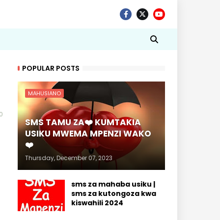
POPULAR POSTS
MAHUSIANO
0
SMS TAMU ZA❤️ KUMTAKIA
USIKU MWEMA MPENZI WAKO
❤️
Thursday, December 07, 2023
sms za mahaba usiku |
sms za kutongoza kwa
kiswahili 2024