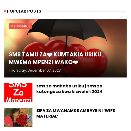
POPULAR POSTS
MAHUSIANO
SMS TAMU ZA❤️ KUMTAKIA USIKU
MWEMA MPENZI WAKO❤️
Thursday, December 07, 2023
sms za mahaba usiku | sms za
kutongoza kwa kiswahili 2024
SIFA ZA MWANAMKE AMBAYE NI ‘WIFE
MATERIAL’