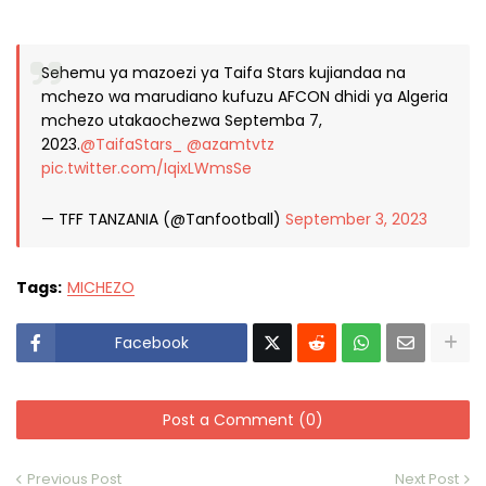
Sehemu ya mazoezi ya Taifa Stars kujiandaa na
mchezo wa marudiano kufuzu AFCON dhidi ya Algeria
mchezo utakaochezwa Septemba 7,
2023.
@TaifaStars_
@azamtvtz
pic.twitter.com/IqixLWmsSe
— TFF TANZANIA (@Tanfootball)
September 3, 2023
Tags:
MICHEZO
Facebook
Post a Comment (0)
Previous Post
Next Post