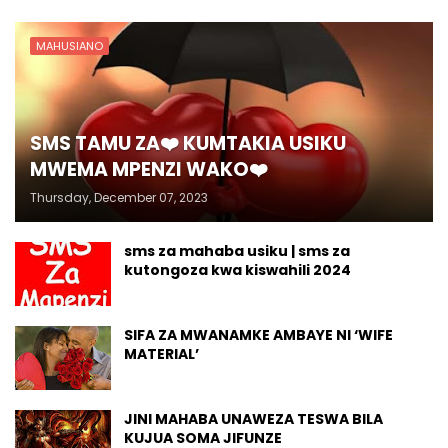
MAHUSIANO
SMS TAMU ZA❤️ KUMTAKIA USIKU
MWEMA MPENZI WAKO❤️
Thursday, December 07, 2023
sms za mahaba usiku | sms za
kutongoza kwa kiswahili 2024
SIFA ZA MWANAMKE AMBAYE NI ‘WIFE
MATERIAL’
JINI MAHABA UNAWEZA TESWA BILA
KUJUA SOMA JIFUNZE