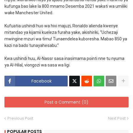
kufunga bao lake la 800 mnamo Desemba 2021 wakati wa umiliki
wake Manchester United.
Kufuatia ushindi huo wa hivi majuzi, Ronaldo alienda kwenye
mitandao ya kijamii kueleza furaha yake, akishiriki, “Uchezaji
mwingine mzuri wa timu! Tunaendelea kuboresha. Mabao 850 ya
kazi na bado tunayahesabu.”
Kwa ushindi huu, Al-Nassr sasa inasimama pointi nne tu nyuma
ya Al-Hilal, viongozi wa sasa wa ligi.
Facebook
Post a Comment (0)
Previous Post
Next Post
POPULAR POSTS