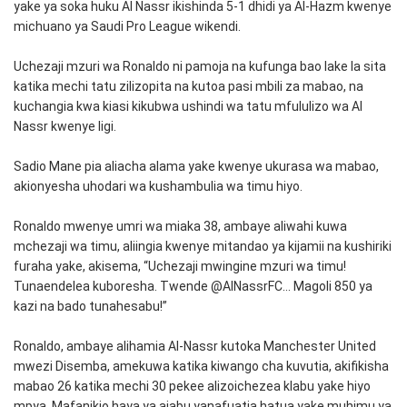
yake ya soka huku Al Nassr ikishinda 5-1 dhidi ya Al-Hazm kwenye
michuano ya Saudi Pro League wikendi.
Uchezaji mzuri wa Ronaldo ni pamoja na kufunga bao lake la sita
katika mechi tatu zilizopita na kutoa pasi mbili za mabao, na
kuchangia kwa kiasi kikubwa ushindi wa tatu mfululizo wa Al
Nassr kwenye ligi.
Sadio Mane pia aliacha alama yake kwenye ukurasa wa mabao,
akionyesha uhodari wa kushambulia wa timu hiyo.
Ronaldo mwenye umri wa miaka 38, ambaye aliwahi kuwa
mchezaji wa timu, aliingia kwenye mitandao ya kijamii na kushiriki
furaha yake, akisema, “Uchezaji mwingine mzuri wa timu!
Tunaendelea kuboresha. Twende @AlNassrFC… Magoli 850 ya
kazi na bado tunahesabu!”
Ronaldo, ambaye alihamia Al-Nassr kutoka Manchester United
mwezi Disemba, amekuwa katika kiwango cha kuvutia, akifikisha
mabao 26 katika mechi 30 pekee alizoichezea klabu yake hiyo
mpya. Mafanikio haya ya ajabu yanafuatia hatua yake muhimu ya