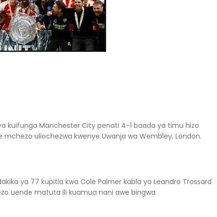
a kuifunga Manchester City penati 4-1 baada ya timu hizo
enye mchezo uliochezwa kwenye Uwanja wa Wembley, London.
kika ya 77 kupitia kwa Cole Palmer kabla ya Leandro Trossard
ezo uende matuta ili kuamua nani awe bingwa.