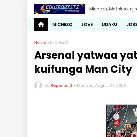
Michezo, Matokeo, aji
MICHEZO
LOVE
UDAKU
JOB
Home
MICHEZO
Arsenal yatwaa ya
kuifunga Man City
by
Reporter 2
-
Monday, August 07, 2023