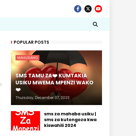
POPULAR POSTS
MAHUSIANO
SMS TAMU ZA❤️ KUMTAKIA
USIKU MWEMA MPENZI WAKO
0
❤️
Thursday, December 07, 2023
sms za mahaba usiku |
sms za kutongoza kwa
kiswahili 2024