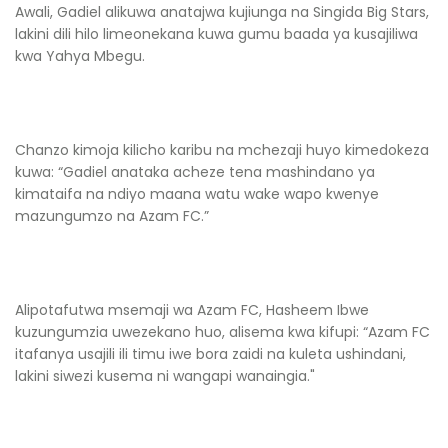
Awali, Gadiel alikuwa anatajwa kujiunga na Singida Big Stars,
lakini dili hilo limeonekana kuwa gumu baada ya kusajiliwa
kwa Yahya Mbegu.
Chanzo kimoja kilicho karibu na mchezaji huyo kimedokeza
kuwa: “Gadiel anataka acheze tena mashindano ya
kimataifa na ndiyo maana watu wake wapo kwenye
mazungumzo na Azam FC.”
Alipotafutwa msemaji wa Azam FC, Hasheem Ibwe
kuzungumzia uwezekano huo, alisema kwa kifupi: “Azam FC
itafanya usajili ili timu iwe bora zaidi na kuleta ushindani,
lakini siwezi kusema ni wangapi wanaingia."