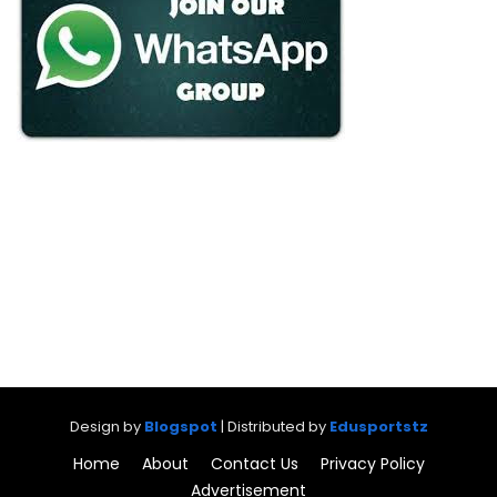
Design by
Blogspot
| Distributed by
Edusportstz
Home
About
Contact Us
Privacy Policy
Advertisement