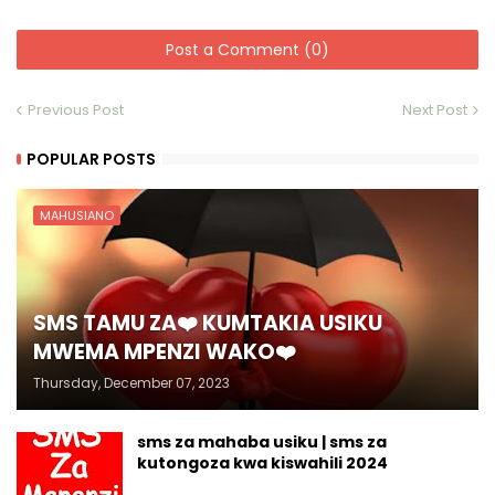
Post a Comment (0)
Previous Post
Next Post
POPULAR POSTS
MAHUSIANO
SMS TAMU ZA❤️ KUMTAKIA USIKU
MWEMA MPENZI WAKO❤️
Thursday, December 07, 2023
sms za mahaba usiku | sms za
kutongoza kwa kiswahili 2024