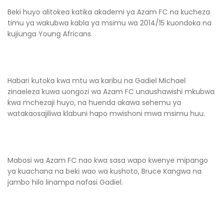
Beki huyo alitokea katika akademi ya Azam FC na kucheza
timu ya wakubwa kabla ya msimu wa 2014/15 kuondoka na
kujiunga Young Africans.
Habari kutoka kwa mtu wa karibu na Gadiel Michael
zinaeleza kuwa uongozi wa Azam FC unaushawishi mkubwa
kwa mchezaji huyo, na huenda akawa sehemu ya
watakaosajiliwa klabuni hapo mwishoni mwa msimu huu.
Mabosi wa Azam FC nao kwa sasa wapo kwenye mipango
ya kuachana na beki wao wa kushoto, Bruce Kangwa na
jambo hilo linampa nafasi Gadiel.