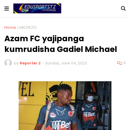
Home
MICHEZO
Azam FC yajipanga
kumrudisha Gadiel Michael
0
by
Reporter 2
-
Sunday, June 04, 2023