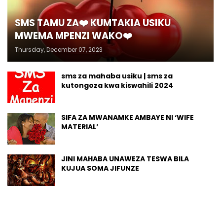
SMS TAMU ZA❤️ KUMTAKIA USIKU
MWEMA MPENZI WAKO❤️
Thursday, December 07, 2023
sms za mahaba usiku | sms za
kutongoza kwa kiswahili 2024
SIFA ZA MWANAMKE AMBAYE NI ‘WIFE
MATERIAL’
JINI MAHABA UNAWEZA TESWA BILA
KUJUA SOMA JIFUNZE