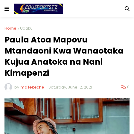
Home
Udaku
Paula Atoa Mapovu
Mtandaoni Kwa Wanaotaka
Kujua Anatoka na Nani
Kimapenzi
0
by
mafekeche
-
Saturday, June 12, 2021