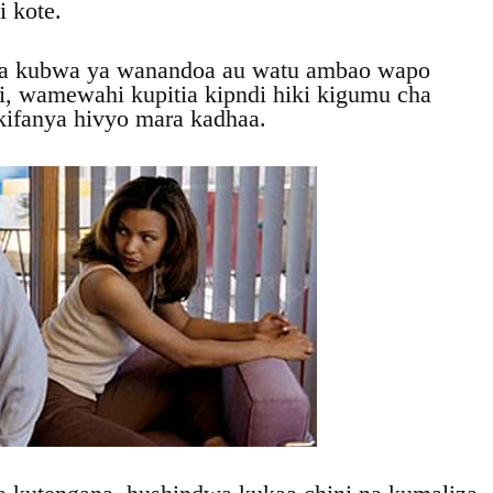
 kote.
ia kubwa ya wanandoa au watu ambao wapo
, wamewahi kupitia kipndi hiki kigumu cha
kifanya hivyo mara kadhaa.