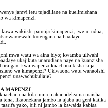
nye jamvi letu tujadiliane na kuelimishana
o wa kimapenzi.
ikuwa wakiishi pamoja kimapenzi, iwe ni ndoa,
mbaowamewahi kutengana na baadaye
di.
oni mwa watu wa aina hiyo; kwamba uliwahi
aadaye ukajikuta unarudiana naye na kuanzisha
dhara gani kwa wapenzi kuachana kisha kuja
husiano wa kimapenzi? Ukiwaona watu wanaoishi
apenzi unawachukuliaje?
KA MAPENZI
 kuachana na kila mmoja akaendelea na maisha
 tena, likaonekana jambo la ajabu au geni katika
 taarifa yako, hili ni jambo la kawaida kabisa