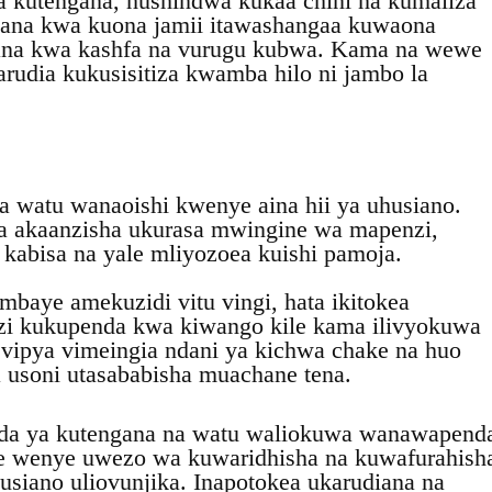
 kutengana, hushindwa kukaa chini na kumaliza
dana kwa kuona jamii itawashangaa kuwaona
ana kwa kashfa na vurugu kubwa. Kama na wewe
rudia kukusisitiza kwamba hilo ni jambo la
watu wanaoishi kwenye aina hii ya uhusiano.
a akaanzisha ukurasa mwingine wa mapenzi,
i kabisa na yale mliyozoea kuishi pamoja.
baye amekuzidi vitu vingi, hata ikitokea
zi kukupenda kwa kiwango kile kama ilivyokuwa
vipya vimeingia ndani ya kichwa chake na huo
 usoni utasababisha muachane tena.
da ya kutengana na watu waliokuwa wanawapend
e wenye uwezo wa kuwaridhisha na kuwafurahish
usiano uliovunjika. Inapotokea ukarudiana na