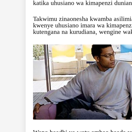
katika uhusiano wa kimapenzi duniani
Takwimu zinaonesha kwamba asilim
kwenye uhusiano imara wa kimapenzi
kutengana na kurudiana, wengine wa