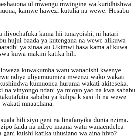
ameshauona ulimwengu mwingine wa kuridhishwa
uona, kamwe hawezi kutulia na wewe. Hesabu
 iliyochafuka kama hii tunayoishi, ni hatari
u hujui baada ya kutengana na wewe alikuwa
 maradhi ya zinaa au Ukimwi hasa kama alikuwa
swa kuwa makini katika hili.
 linaloweza kuwakumba watu wanaoishi kwenye
wewe ndiye uliyemuumiza mwenzi wako wakati
kushindwa kumuonea huruma wakati akiteseka.
i na vinyongo ndani ya mioyo yao na kwa sababu
kutafutia sababu ya kulipa kisasi ili na wewe
e wakati mnaachana.
uala hili siyo geni na linafanyika dunia nzima.
a zipo faida na ndiyo maana watu wanaendelea
a gani kuishi katika uhusiano wa aina hiyo?