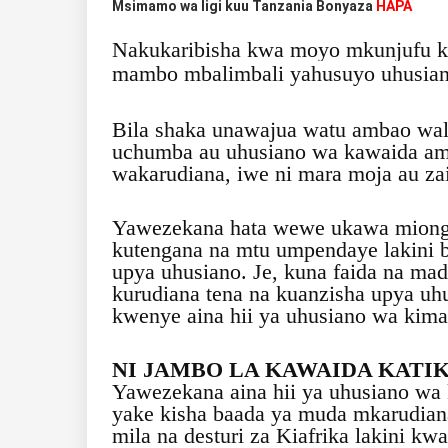
Msimamo wa ligi kuu Tanzania Bonyaza
HAPA
Nakukaribisha kwa moyo mkunjufu kwe
mambo mbalimbali yahusuyo uhusian
Bila shaka unawajua watu ambao wal
uchumba au uhusiano wa kawaida a
wakarudiana, iwe ni mara moja au zai
Yawezekana hata wewe ukawa miong
kutengana na mtu umpendaye lakini b
upya uhusiano. Je, kuna faida na ma
kurudiana tena na kuanzisha upya u
kwenye aina hii ya uhusiano wa kim
NI JAMBO LA KAWAIDA KATI
Yawezekana aina hii ya uhusiano wa
yake kisha baada ya muda mkarudiana
mila na desturi za Kiafrika lakini kwa