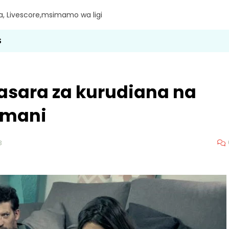
ra, Livescore,msimamo wa ligi
S
asara za kurudiana na
amani
3