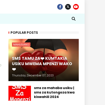
POPULAR POSTS
MAHUSIANO
SMS TAMU ZA❤️ KUMTAKIA
USIKU MWEMA MPENZI WAKO
0
❤️
Thursday, December 07, 2023
sms za mahaba usiku |
sms za kutongoza kwa
kiswahili 2024