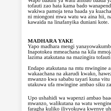
Wapo baadhi ya watu ambao baada ya
tofauti zao hata kama bado wanapen
wakiwa pamoja tena baada ya kuach
ni miongoni mwa watu wa aina hii, na
kawaida na linafanyika duniani kote.
MADHARA YAKE
Yapo madhara mengi yanayowakumba 
Inapotokea mmeachana na kila mmoj
lazima atakutana na mazingira tofaut
Endapo atakutana na mtu mwingine am
wakaachana na akarudi kwako, hawe
mwanzo kwa sababu tayari kuna vitu 
utakuwa ufa mwingine ambao siku za
Upo ushahidi wa wapenzi ambao baa
mwanzo, walikutana na watu wengin
faragha kuliko ilivyokuwa kwenye uh