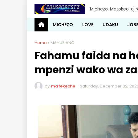
Michezo, Matokeo, aji
MICHEZO
LOVE
UDAKU
JOB
Home
MAHUSIANO
Fahamu faida na h
mpenzi wako wa z
by
mafekeche
-
Saturday, December 02, 202