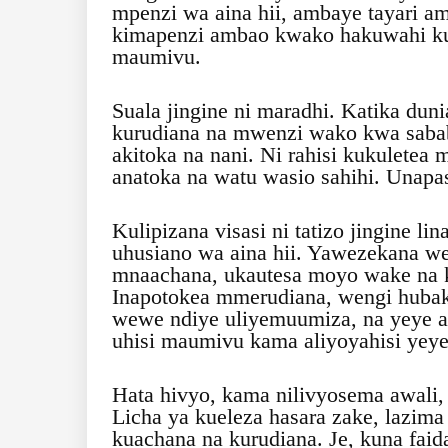
mpenzi wa aina hii, ambaye tayari 
kimapenzi ambao kwako hakuwahi ku
maumivu.
Suala jingine ni maradhi. Katika dunia
kurudiana na mwenzi wako kwa sabab
akitoka na nani. Ni rahisi kukuletea
anatoka na watu wasio sahihi. Unapa
Kulipizana visasi ni tatizo jingine
uhusiano wa aina hii. Yawezekana 
mnaachana, ukautesa moyo wake na 
Inapotokea mmerudiana, wengi hubak
wewe ndiye uliyemuumiza, na yeye ata
uhisi maumivu kama aliyoyahisi yey
Hata hivyo, kama nilivyosema awali, s
Licha ya kueleza hasara zake, lazim
kuachana na kurudiana. Je, kuna faid