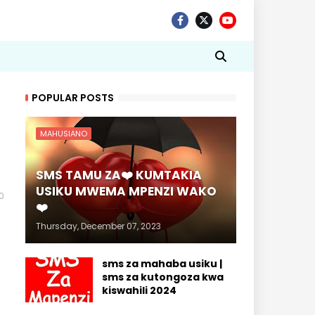
POPULAR POSTS
MAHUSIANO
SMS TAMU ZA❤️ KUMTAKIA
USIKU MWEMA MPENZI WAKO
0
❤️
Thursday, December 07, 2023
sms za mahaba usiku |
sms za kutongoza kwa
kiswahili 2024