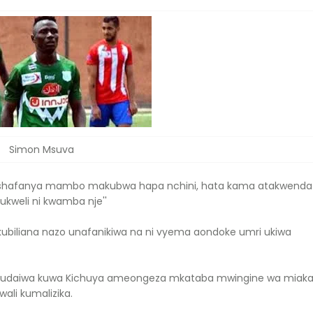
Simon Msuva
shafanya mambo makubwa hapa nchini, hata kama atakwenda
 ukweli ni kwamba nje''
kubiliana nazo unafanikiwa na ni vyema aondoke umri ukiwa
kudaiwa kuwa Kichuya ameongeza mkataba mwingine wa miak
ali kumalizika.