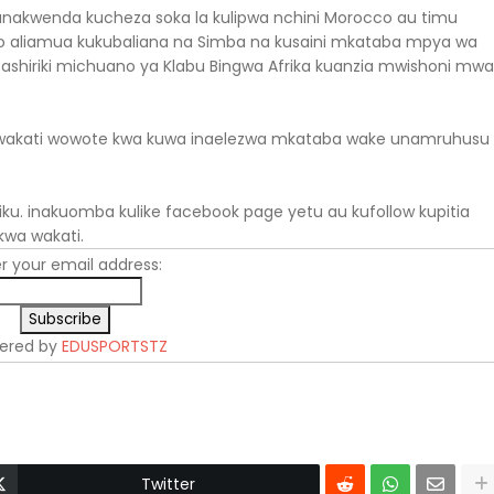
anakwenda kucheza soka la kulipwa nchini Morocco au timu
bado aliamua kukubaliana na Simba na kusaini mkataba mpya wa
ashiriki michuano ya Klabu Bingwa Afrika kuanzia mwishoni mwa
 wakati wowote kwa kuwa inaelezwa mkataba wake unamruhusu
u. inakuomba kulike facebook page yetu au kufollow kupitia
 kwa wakati.
r your email address:
vered by
EDUSPORTSTZ
Twitter