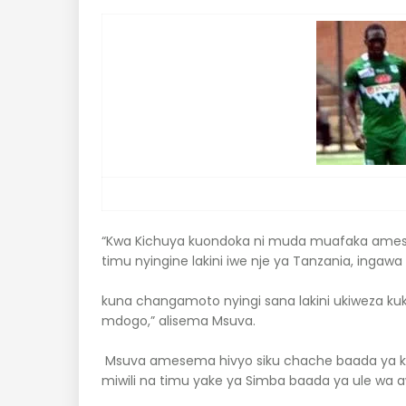
“Kwa Kichuya kuondoka ni muda muafaka ame
timu nyingine lakini iwe nje ya Tanzania, ingawa
kuna changamoto nyingi sana lakini ukiweza ku
mdogo,” alisema Msuva.
Msuva amesema hivyo siku chache baada ya 
miwili na timu yake ya Simba baada ya ule wa aw