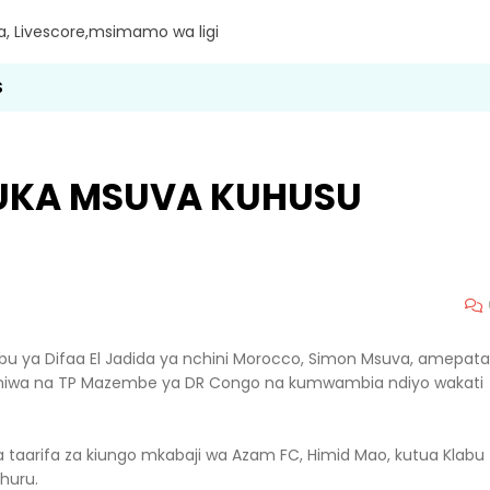
ra, Livescore,msimamo wa ligi
S
UKA MSUVA KUHUSU
bu ya Difaa El Jadida ya nchini Morocco, Simon Msuva, amepata
waniwa na TP Mazembe ya DR Congo na kumwambia ndiyo wakati
ta taarifa za kiungo mkabaji wa Azam FC, Himid Mao, kutua Klabu
huru.