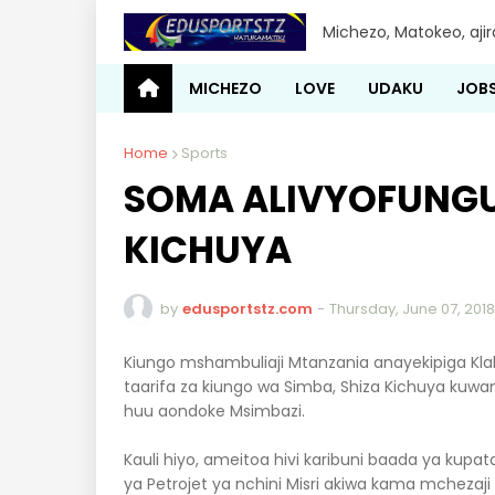
Michezo, Matokeo, aji
MICHEZO
LOVE
UDAKU
JOB
Home
Sports
SOMA ALIVYOFUNG
KICHUYA
by
edusportstz.com
-
Thursday, June 07, 2018
Kiungo mshambuliaji Mtanzania anayekipiga Kla
taarifa za kiungo wa Simba, Shiza Kichuya ku
huu aondoke Msimbazi.
Kauli hiyo, ameitoa hivi karibuni baada ya kupa
ya Petrojet ya nchini Misri akiwa kama mchezaji 