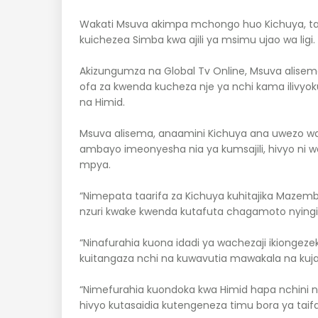
Wakati Msuva akimpa mchongo huo Kichuya, ta
kuichezea Simba kwa ajili ya msimu ujao wa ligi.
Akizungumza na Global Tv Online, Msuva alisem
ofa za kwenda kucheza nje ya nchi kama ilivy
na Himid.
Msuva alisema, anaamini Kichuya ana uwezo w
ambayo imeonyesha nia ya kumsajili, hivyo ni 
mpya.
“Nimepata taarifa za Kichuya kuhitajika Mazembe
nzuri kwake kwenda kutafuta chagamoto nyingi
“Ninafurahia kuona idadi ya wachezaji ikiongezek
kuitangaza nchi na kuwavutia mawakala na kuj
“Nimefurahia kuondoka kwa Himid hapa nchini na
hivyo kutasaidia kutengeneza timu bora ya taifa