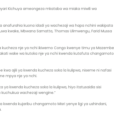
yari Kichuya ameongeza mkataba wa miaka miwili wa
a anafurahia kuona idadi ya wachezaji wa hapa nchini wakipata
okuwa kwake, Mbwana Samatta, Thomas Ulimwengu, Farid Mussa
a kucheza nje ya nchi ikiwemo Congo kwenye timu ya Mazembe
wakati wake wa kutoka nje ya nchi kwenda kutafuta changamoto
 kwa ajili ya kwenda kucheza soka la kulipwa, niseme ni nafasi
ne mpya nje ya nchi.
a ya kwenda kucheza soka la kulipwa, hiyo itatusaidia sisi
a kuchukua wachezaji wengine.”
 kwenda kujaribu changamoto Misri yenye ligi ya ushindani,
.