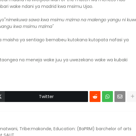
kabari wake ndani ya madrid kwa msimu Ujao.
yo"
nimekuwa
sawa
kwa
msimu
mzima
na
malengo
yangu
ni
kuw
wangu
kwa
msimu
mzima
"
a maisha ya sentiago bernabeu kutokana kutopata nafasi ya
 ataongea na meneja wake juu ya uwezekano wake wa kubaki
Twitter
atwani, Tribe:makonde, Education: (BaPRM) barchelor of arts
at SAUT