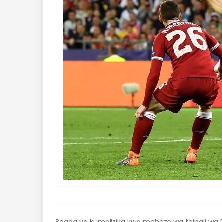
Baada ya kumalizika kwa mchezo wa fainali wa