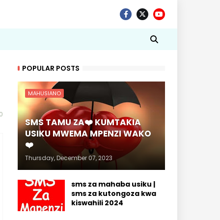
POPULAR POSTS
MAHUSIANO
0
SMS TAMU ZA❤️ KUMTAKIA
USIKU MWEMA MPENZI WAKO
❤️
Thursday, December 07, 2023
sms za mahaba usiku |
sms za kutongoza kwa
kiswahili 2024