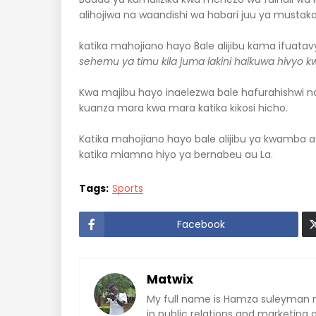
alihojiwa na waandishi wa habari juu ya musta
katika mahojiano hayo Bale alijibu kama ifuatav
sehemu
ya
timu
kila
juma
lakini
haikuwa
hivyo
k
Kwa majibu hayo inaelezwa bale hafurahishwi n
kuanza mara kwa mara katika kikosi hicho.
Katika mahojiano hayo bale alijibu ya kwamba
katika miamna hiyo ya bernabeu au La.
Tags:
Sports
Facebook
Matwix
My full name is Hamza suleyman m
in public relations and marketing 