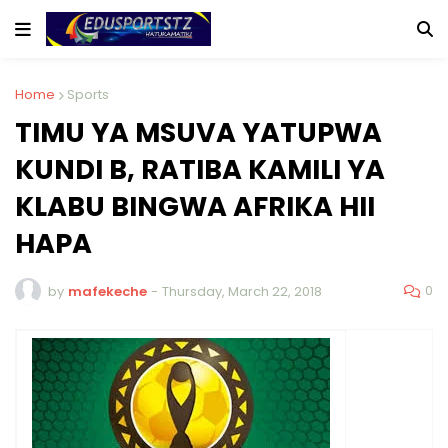
Home
Sports
TIMU YA MSUVA YATUPWA
KUNDI B, RATIBA KAMILI YA
KLABU BINGWA AFRIKA HII
HAPA
0
by
mafekeche
-
Thursday, March 22, 2018