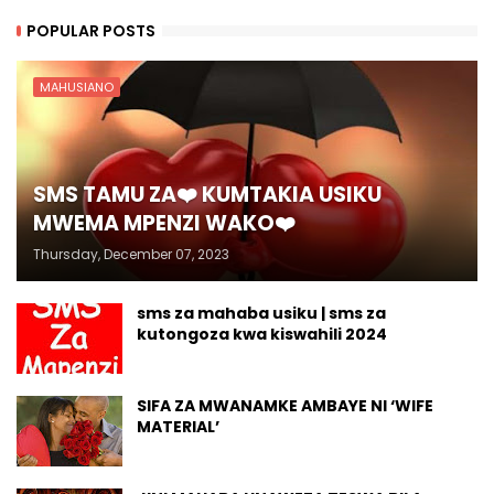
POPULAR POSTS
MAHUSIANO
SMS TAMU ZA❤️ KUMTAKIA USIKU
MWEMA MPENZI WAKO❤️
Thursday, December 07, 2023
sms za mahaba usiku | sms za
kutongoza kwa kiswahili 2024
SIFA ZA MWANAMKE AMBAYE NI ‘WIFE
MATERIAL’