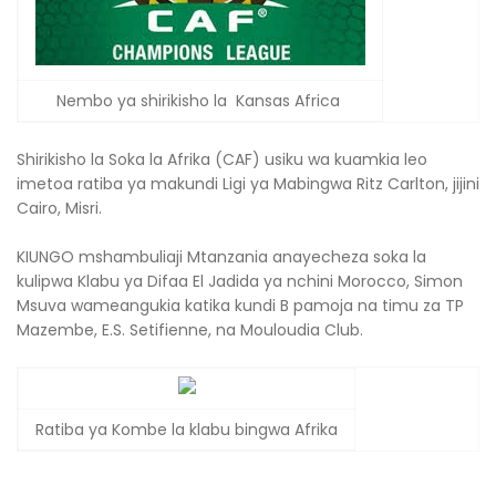
Nembo ya shirikisho la Kansas Africa
Shirikisho la Soka la Afrika (CAF) usiku wa kuamkia leo
imetoa ratiba ya makundi Ligi ya Mabingwa Ritz Carlton, jijini
Cairo, Misri.
KIUNGO mshambuliaji Mtanzania anayecheza soka la
kulipwa Klabu ya Difaa El Jadida ya nchini Morocco, Simon
Msuva wameangukia katika kundi B pamoja na timu za TP
Mazembe, E.S. Setifienne, na Mouloudia Club.
Ratiba ya Kombe la klabu bingwa Afrika