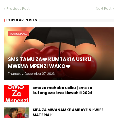
Previous Post
Next Post
POPULAR POSTS
MAHUSIANO
SMS TAMU ZA❤️ KUMTAKIA USIKU
MWEMA MPENZI WAKO❤️
Thursday, December 07, 2023
sms za mahaba usiku | sms za
kutongoza kwa kiswahili 2024
SIFA ZA MWANAMKE AMBAYE NI ‘WIFE
MATERIAL’