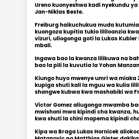
Ureno kuonyeshwa kadi nyekundu ya
Jan-Niklas Beste.
Freiburg haikuchukua muda kutumia f
kuongoza kupitia tukio lililoanzia 
vizuri, uliogonga goti la Lukas Kub
mbali.
Ingawa bao la kwanza lilikuwa na ba
bao la pili la kuvutia la Yohan Manz
Kiungo huyo mwenye umri wa miaka 20,
kupiga shuti kali la mguu wa kulia lil
shangwe kubwa kwa mashabiki wa Fre
Victor Gomez aliugonga mwamba baa
mwishoni mwa kipindi cha kwanza, h
kwa shuti la chini mapema kipindi cha 
Kipa wa Braga Lukas Hornicek aliokoa
Matanovic na Matthias Ginter dakika