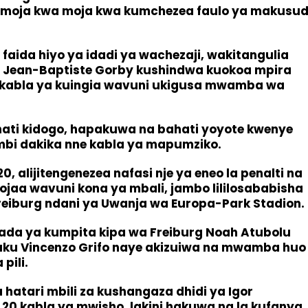
 moja kwa moja kwa kumchezea faulo ya makusud
aida hiyo ya idadi ya wachezaji, wakitangulia
kwa Jean-Baptiste Gorby kushindwa kuokoa mpira
ler kabla ya kuingia wavuni ukigusa mwamba wa
hati kidogo, hapakuwa na bahati yoyote kwenye
ambi dakika nne kabla ya mapumziko.
 alijitengenezea nafasi nje ya eneo la penalti na
ilojaa wavuni kona ya mbali, jambo lililosababisha
iburg ndani ya Uwanja wa Europa-Park Stadion.
da ya kumpita kipa wa Freiburg Noah Atubolu
uku Vincenzo Grifo naye akizuiwa na mwamba huo
pili.
 hatari mbili za kushangaza dhidi ya Igor
 20 kabla ya mwisho, lakini hakuwa na la kufanya