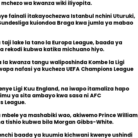
 mchezo wa kwanza wiki iliyopita.
ye fainali itakayochezwa Istanbul nchini Uturuki,
 Bundesliga kuiondoa Braga kwa jumla ya mabao
taji lake la tano la Europa League, baada ya
na rekodi kubwa katika michuano hiyo.
a la kwanza tangu waliposhinda Kombe la Ligi
wapa nafasi ya kucheza UEFA Champions League
wenye Ligi Kuu England, na iwapo itamaliza hapo
timu ya sita ambayo kwa sasa ni AFC
s League.
la mbele ya mashabiki wao, akiwemo Prince William
a tishio kubwa bila Morgan Gibbs-White.
enchi baada ya kuumia kichwani kwenye ushindi