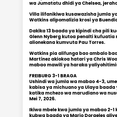
wa Jumatatu dhidi ya Chelsea, jeraha 
Villa ilifanikiwa kusawazisha jumla
Watkins alipomalizia krosi ya Buend
Dakika 13 baada ya kipindi cha pili k
Glenn Nyberg kutoa penalti kufuatia
alionekana kumvuta Pau Torres.
Watkins pia alifunga bao ambalo baad
Martínez akiokoa hatari ya Chris Wo
mabao mawili ya haraka yaliyohitim
FREIBURG 3-1 BRAGA
Ushindi wa jumla wa mabao 4-3, umei
kabisa ya michuano ya Ulaya baada y
katika mchezo wa marudiano wa nusu 
Mei 7, 2026.
Ikiwa mbele kwa jumla ya mabao 2-1 
kubwa baada ya Mario Dorgeles aliyef