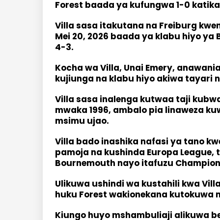
Forest baada ya kufungwa 1-0 katika
Villa sasa itakutana na Freiburg kwen
Mei 20, 2026 baada ya klabu hiyo ya
4-3.
Kocha wa Villa, Unai Emery, anawania 
kujiunga na klabu hiyo akiwa tayari 
Villa sasa inalenga kutwaa taji kubw
mwaka 1996, ambalo pia linaweza ku
msimu ujao.
Villa bado inashika nafasi ya tano k
pamoja na kushinda Europa League, 
Bournemouth nayo itafuzu Champion
Ulikuwa ushindi wa kustahili kwa Vil
huku Forest wakionekana kutokuwa n
Kiungo huyo mshambuliaji alikuwa b