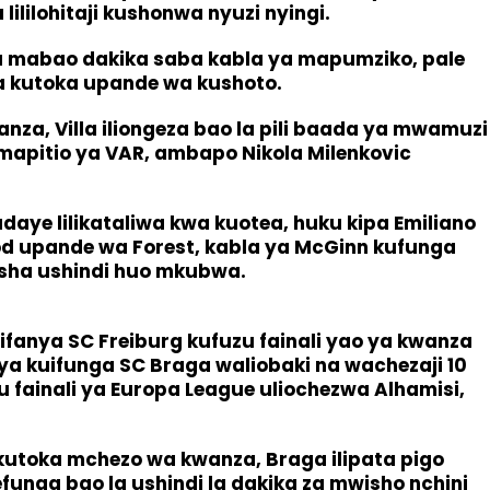
lililohitaji kushonwa nyuzi nyingi.
 ya mabao dakika saba kabla ya mapumziko, pale
ia kutoka upande wa kushoto.
uanza, Villa iliongeza bao la pili baada ya mwamuzi
 mapitio ya VAR, ambapo Nikola Milenkovic
aye lilikataliwa kwa kuotea, huku kipa Emiliano
od upande wa Forest, kabla ya McGinn kufunga
isha ushindi huo mkubwa.
fanya SC Freiburg kufuzu fainali yao ya kwanza
a kuifunga SC Braga waliobaki na wachezaji 10
fainali ya Europa League uliochezwa Alhamisi,
kutoka mchezo wa kwanza, Braga ilipata pigo
unga bao la ushindi la dakika za mwisho nchini