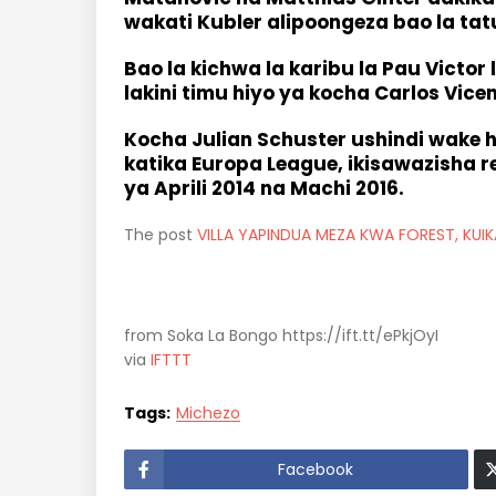
wakati Kubler alipoongeza bao la tatu
Bao la kichwa la karibu la Pau Victo
lakini timu hiyo ya kocha Carlos Vic
Kocha Julian Schuster ushindi wake 
katika Europa League, ikisawazisha r
ya Aprili 2014 na Machi 2016.
The post
VILLA YAPINDUA MEZA KWA FOREST, KUIKA
from Soka La Bongo https://ift.tt/ePkjOyI
via
IFTTT
Tags:
Michezo
Facebook