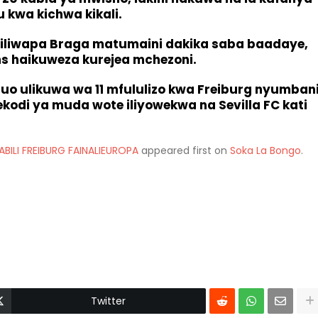
 kwa kichwa kikali.
r liliwapa Braga matumaini dakika saba baadaye,
ens haikuweza kurejea mchezoni.
huo ulikuwa wa 11 mfululizo kwa Freiburg nyumban
ekodi ya muda wote iliyowekwa na Sevilla FC kati
BILI FREIBURG FAINALIEUROPA
appeared first on
Soka La Bongo
.
Twitter