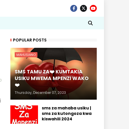
POPULAR POSTS
MAHUSIANO
SMS TAMU ZA❤️ KUMTAKIA
USIKU MWEMA MPENZI WAKO
0
❤️
Thursday, December 07, 2023
i
sms za mahaba usiku |
sms za kutongoza kwa
kiswahili 2024