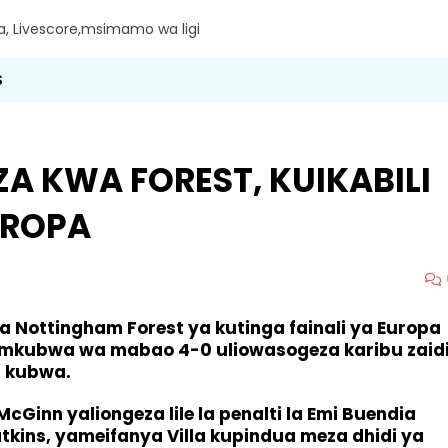
ra, Livescore,msimamo wa ligi
S
ZA KWA FOREST, KUIKABILI
UROPA
 Nottingham Forest ya kutinga fainali ya Europa
 mkubwa wa mabao 4-0 uliowasogeza karibu zaid
i kubwa.
Ginn yaliongeza lile la penalti la Emi Buendia
atkins, yameifanya Villa kupindua meza dhidi ya