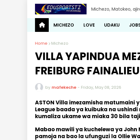
Michezo, Matokeo, aji
MICHEZO
LOVE
UDAKU
JOB
Home
Michezo
VILLA YAPINDUA ME
FREIBURG FAINALIE
by
mafekeche
-
Friday, May 08, 2026
ASTON Villa imezamisha matumaini ya
League baada ya kuibuka na ushindi
kumaliza ukame wa miaka 30 bila taj
Mabao mawili ya kuchelewa ya John Mc
pamoja na bao la ufunguzi la Ollie W