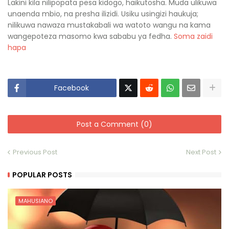
Lakini kila nilipopata pesa kidogo, haikutosha. Muda ulikuwa
unaenda mbio, na presha ilizidi. Usiku usingizi haukuja;
nilikuwa nawaza mustakabali wa watoto wangu na kama
wangepoteza masomo kwa sababu ya fedha.
Soma zaidi
hapa
Facebook
Post a Comment (0)
Previous Post
Next Post
POPULAR POSTS
MAHUSIANO