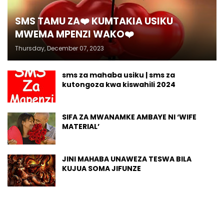
SMS TAMU ZA❤️ KUMTAKIA USIKU
MWEMA MPENZI WAKO❤️
Thursday, December 07, 2023
sms za mahaba usiku | sms za
kutongoza kwa kiswahili 2024
SIFA ZA MWANAMKE AMBAYE NI ‘WIFE
MATERIAL’
JINI MAHABA UNAWEZA TESWA BILA
KUJUA SOMA JIFUNZE