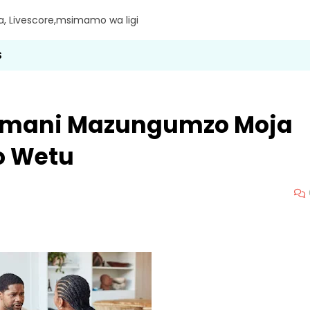
ra, Livescore,msimamo wa ligi
S
 Amani Mazungumzo Moja
o Wetu