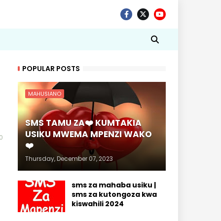
POPULAR POSTS
MAHUSIANO
SMS TAMU ZA❤️ KUMTAKIA
USIKU MWEMA MPENZI WAKO
0
❤️
Thursday, December 07, 2023
sms za mahaba usiku |
sms za kutongoza kwa
kiswahili 2024