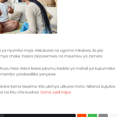
ni ya nyumba moja. Hakukuwa na ugomvi mkubwa, ila pia
imya chake, hasira zisizosemwa, na maumivu ya zamani.
 kuhusu hisia. Ndoa ikawa jukumu badala ya mahali pa kupumzika.
uwa mambo yatabadilika yenyewe.
nekana kama lawama. Kila ukimya ulikuwa mzito. Nilianza kujiuliza
a na kitu cha kuokoa.
Soma zaidi hapa