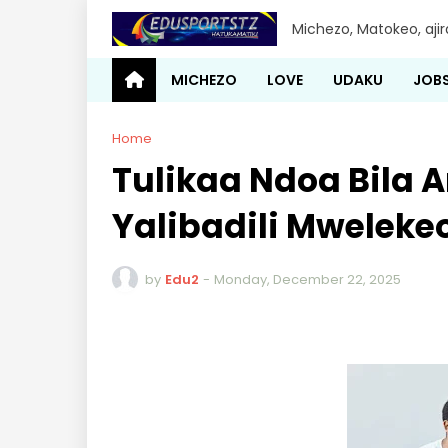
Michezo, Matokeo, aji
MICHEZO
LOVE
UDAKU
JOB
Home
Tulikaa Ndoa Bila
Yalibadili Mweleke
by
Edu2
-
Monday, December 22, 2025