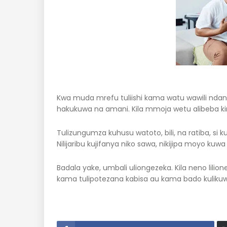
Kwa muda mrefu tuliishi kama watu wawili nda
hakukuwa na amani. Kila mmoja wetu alibeba k
Tulizungumza kuhusu watoto, bili, na ratiba, si
Nilijaribu kujifanya niko sawa, nikijipa moyo k
Badala yake, umbali uliongezeka. Kila neno lilio
kama tulipotezana kabisa au kama bado kulikuw