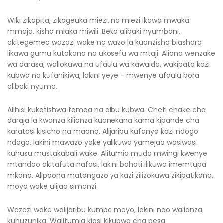
Wiki zikapita, zikageuka miezi, na miezi ikawa mwaka
mmoja, kisha miaka miwili. Beka alibaki nyumbani,
akitegemea wazazi wake na wazo la kuanzisha biashara
likawa gumu kutokana na ukosefu wa mtaji. Aliona wenzake
wa darasa, waliokuwa na ufaulu wa kawaida, wakipata kazi
kubwa na kufanikiwa, lakini yeye - mwenye ufaulu bora
alibaki nyuma.
Alihisi kukatishwa tamaa na aibu kubwa. Cheti chake cha
daraja la kwanza kilianza kuonekana kama kipande cha
karatasi kisicho na maana. Alijaribu kufanya kazi ndogo
ndogo, lakini mawazo yake yalikuwa yamejaa wasiwasi
kuhusu mustakabali wake. Alitumia muda mwingi kwenye
mtandao akitafuta nafasi, lakini bahati ilikuwa imemtupa
mkono. Alipoona matangazo ya kazi zilizokuwa zikipatikana,
moyo wake ulijaa simanzi.
Wazazi wake walijaribu kumpa moyo, lakini nao walianza
kuhuzunika. Walitumia kiasi kikubwa cha pesa