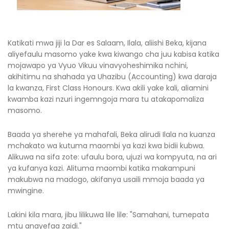
Katikati mwa jiji la Dar es Salaam, Ilala, aliishi Beka, kijana
aliyefaulu masomo yake kwa kiwango cha juu kabisa katika
mojawapo ya Vyuo Vikuu vinavyoheshimika nchini,
akihitimu na shahada ya Uhazibu (Accounting) kwa daraja
la kwanza, First Class Honours. Kwa akili yake kali, aliamini
kwamba kazi nzuri ingemngoja mara tu atakapomaliza
masomo.
Baada ya sherehe ya mahafali, Beka alirudi Ilala na kuanza
mchakato wa kutuma maombi ya kazi kwa bidii kubwa.
Alikuwa na sifa zote: ufaulu bora, ujuzi wa kompyuta, na ari
ya kufanya kazi. Alituma maombi katika makampuni
makubwa na madogo, akifanya usaili mmoja baada ya
mwingine.
Lakini kila mara, jibu lilikuwa lile lile: "Samahani, tumepata
mtu anayefaa zaidi."