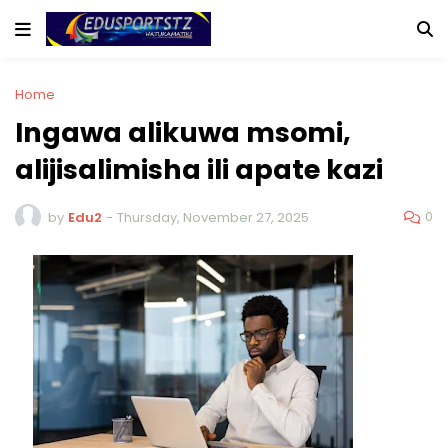
Home
Ingawa alikuwa msomi,
alijisalimisha ili apate kazi
0
by
Edu2
-
Thursday, November 27, 2025