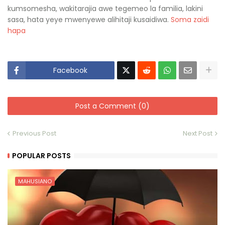
kumsomesha, wakitarajia awe tegemeo la familia, lakini
sasa, hata yeye mwenyewe alihitaji kusaidiwa.
Soma zaidi
hapa
Facebook
Post a Comment (0)
Previous Post
Next Post
POPULAR POSTS
MAHUSIANO