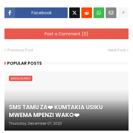
Facebook
Post a Comment (0)
Previous Post
Next Post
POPULAR POSTS
MAHUSIANO
SMS TAMU ZA❤️ KUMTAKIA USIKU
MWEMA MPENZI WAKO❤️
Thursday, December 07, 2023