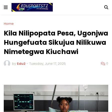
Home
Kila Nilipopata Pesa, Ugonjwa
Hungefuata Sikujua Nilikuwa
Nimetegwa Kiuchawi
0
by
Edu2
-
Tuesday, June 17, 2025