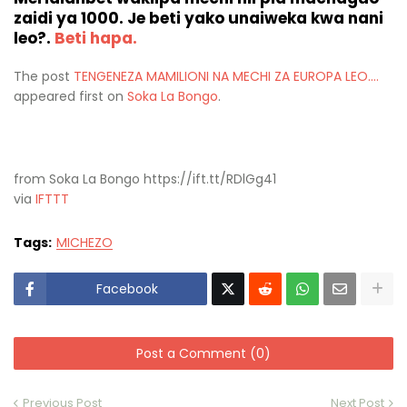
zaidi ya 1000. Je beti yako unaiweka kwa nani
leo?.
Beti hapa.
The post
TENGENEZA MAMILIONI NA MECHI ZA EUROPA LEO….
appeared first on
Soka La Bongo
.
from Soka La Bongo https://ift.tt/RDlGg41
via
IFTTT
Tags:
MICHEZO
Facebook
Post a Comment (0)
Previous Post
Next Post