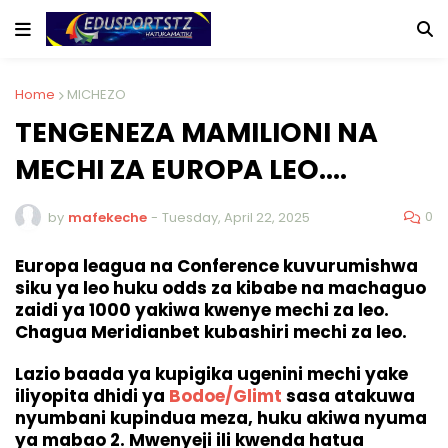
Home
MICHEZO
TENGENEZA MAMILIONI NA
MECHI ZA EUROPA LEO….
0
by
mafekeche
-
Tuesday, April 22, 2025
Europa leagua na Conference kuvurumishwa
siku ya leo huku odds za kibabe na machaguo
zaidi ya 1000 yakiwa kwenye mechi za leo.
Chagua Meridianbet kubashiri mechi za leo.
Lazio
baada ya kupigika ugenini mechi yake
iliyopita dhidi ya
Bodoe/Glimt
sasa atakuwa
nyumbani kupindua meza, huku akiwa nyuma
ya mabao 2. Mwenyeji ili kwenda hatua