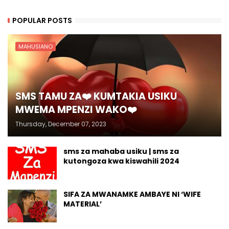
POPULAR POSTS
MAHUSIANO
SMS TAMU ZA❤️ KUMTAKIA USIKU
MWEMA MPENZI WAKO❤️
Thursday, December 07, 2023
sms za mahaba usiku | sms za
kutongoza kwa kiswahili 2024
SIFA ZA MWANAMKE AMBAYE NI ‘WIFE
MATERIAL’