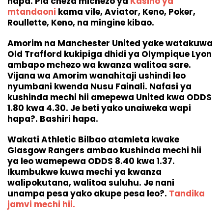
hapa. Pia cheza michezo ya
Kasino ya
mtandaoni
kama vile, Aviator, Keno, Poker,
Roullette, Keno
,
na mingine kibao.
Amorim na
Manchester United
yake watakuwa
Old Trafford kukipiga dhidi ya
Olympique Lyon
ambapo mchezo wa kwanza walitoa sare.
Vijana wa Amorim wanahitaji ushindi leo
nyumbani kwenda Nusu Fainali. Nafasi ya
kushinda mechi hii amepewa United kwa ODDS
1.80 kwa 4.30. Je beti yako unaiweka wapi
hapa?. Bashiri hapa.
Wakati
Athletic Bilbao
atamleta kwake
Glasgow Rangers
ambao kushinda mechi hii
ya leo wamepewa ODDS 8.40 kwa 1.37.
Ikumbukwe kuwa mechi ya kwanza
walipokutana, walitoa suluhu. Je nani
unampa pesa yako akupe pesa leo?.
Tandika
jamvi mechi hii.