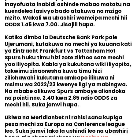
inayofuata inabidi ashinde mabao matatu na
kuendelea lasivyo bado atakuwa na mzigo
mzito. Wakali wa ubashiri wameipa mechi hii
ODDS 1.45 kwa 7.00. Jisajili hapa.
Katika dimba la Deutsche Bank Park pale
Ujerumani, kutakuwa na mechi ya kuuana kati
ya
Eintracht Frankfurt
vs
Tottenham Hot
Spurs
huku timu hizi zote zikitoa sare mechi
yao iliyopita. Kabla ya kukutana wiki iliyopita,
takwimu zinaonesha kuwa timu hizi
zilishawahi kukutana ambapo ilikuwa ni
msimu wa 2022/23 kwenye ligi ya mabingwa.
Na mbabe alikuwa Spurs ambaye aliondoka
na pointi nne. 2.40 kwa 2.85 ndio ODDS za
mechi hii. Suka jamvi hapa.
Ukiwa na Meridianbet ni rahisi sana kupiga
pesa mechi za Europa na Conference league
leo. Suka jamvi lako la ushindi leo na ubashiri