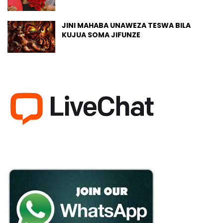
JINI MAHABA UNAWEZA TESWA BILA
KUJUA SOMA JIFUNZE