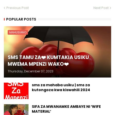
Previous Post
Next Post
POPULAR POSTS
MAHUSIANO
SMS TAMU ZA❤️ KUMTAKIA USIKU
MWEMA MPENZI WAKO❤️
Thursday, December 07, 2023
sms za mahaba usiku | sms za
kutongoza kwa kiswahili 2024
SIFA ZA MWANAMKE AMBAYE NI ‘WIFE
MATERIAL’