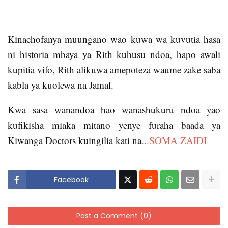
Kinachofanya muungano wao kuwa wa kuvutia hasa
ni historia mbaya ya Rith kuhusu ndoa, hapo awali
kupitia vifo, Rith alikuwa amepoteza waume zake saba
kabla ya kuolewa na Jamal.
Kwa sasa wanandoa hao wanashukuru ndoa yao
kufikisha miaka mitano yenye furaha baada ya
Kiwanga Doctors kuingilia kati na
...SOMA ZAIDI
Facebook
Post a Comment (0)