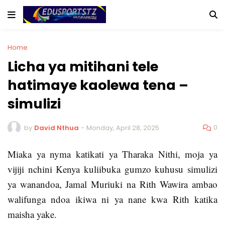
Home
Licha ya mitihani tele
hatimaye kaolewa tena –
simulizi
0
by
David Nthua
-
Monday, April 28, 2025
Miaka ya nyma katikati ya Tharaka Nithi, moja ya
vijiji nchini Kenya kuliibuka gumzo kuhusu simulizi
ya wanandoa, Jamal Muriuki na Rith Wawira ambao
walifunga ndoa ikiwa ni ya nane kwa Rith katika
maisha yake.