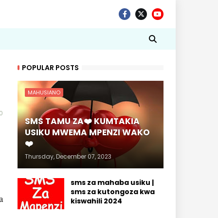
POPULAR POSTS
MAHUSIANO
0
SMS TAMU ZA❤️ KUMTAKIA
USIKU MWEMA MPENZI WAKO
❤️
Thursday, December 07, 2023
sms za mahaba usiku |
sms za kutongoza kwa
a
kiswahili 2024
.