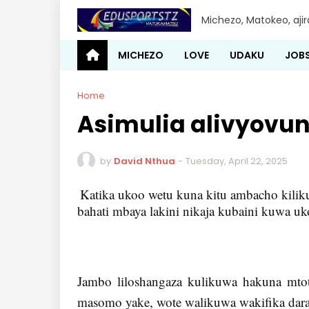
Michezo, Matokeo, aji
MICHEZO
LOVE
UDAKU
JOB
Home
Asimulia alivyovunj
by
David Nthua
-
Tuesday, April 22, 2025
Katika ukoo wetu kuna kitu ambacho kilik
bahati mbaya lakini nikaja kubaini kuwa u
Jambo liloshangaza kulikuwa hakuna mtot
masomo yake, wote walikuwa wakifika dara