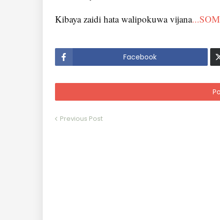
Kibaya zaidi hata walipokuwa vijana
...SO
Facebook
P
Previous Post